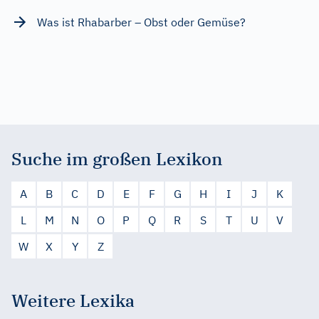
Was ist Rhabarber – Obst oder Gemüse?
Suche im großen Lexikon
A
B
C
D
E
F
G
H
I
J
K
L
M
N
O
P
Q
R
S
T
U
V
W
X
Y
Z
Weitere Lexika