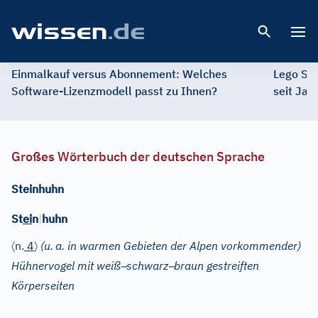
Open 
Einmalkauf versus Abonnement: Welches
Lego St
Software-Lizenzmodell passt zu Ihnen?
seit Jah
Großes Wörterbuch der deutschen Sprache
Steinhuhn
St
ei
n
|
huhn
〈
〉
n.
4
(u.
a. in warmen Gebieten der Alpen vorkommender)
–
–
Hühnervogel mit weiß
schwarz
braun gestreiften
Körperseiten