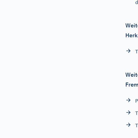
d
Weit
Herk
T
Weit
Frem
P
T
T