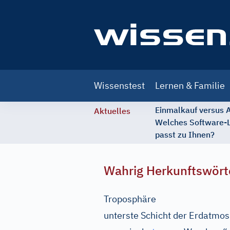
Main
Wissenstest
Lernen & Familie
navigation
Einmalkauf versus
Aktuelles
Welches Software-
passt zu Ihnen?
Wahrig Herkunftswört
Troposphäre
unterste Schicht der Erdatmosp