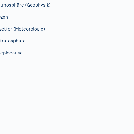
tmosphäre (Geophysik)
Ozon
etter (Meteorologie)
tratosphäre
eplopause