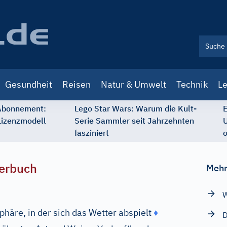
Gesundheit
Reisen
Natur & Umwelt
Technik
Le
 Abonnement:
Lego Star Wars: Warum die Kult-
E
Lizenzmodell
Serie Sammler seit Jahrzehnten
U
fasziniert
o
erbuch
Mehr
W
häre, in der sich das Wetter abspielt
♦
D