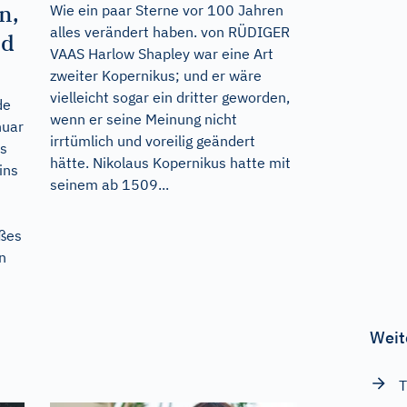
n,
Wie ein paar Sterne vor 100 Jahren
alles verändert haben. von RÜDIGER
nd
VAAS Harlow Shapley war eine Art
zweiter Kopernikus; und er wäre
vielleicht sogar ein dritter geworden,
de
wenn er seine Meinung nicht
nuar
irrtümlich und voreilig geändert
ls
hätte. Nikolaus Kopernikus hatte mit
ins
seinem ab 1509...
oßes
n
Weit
T