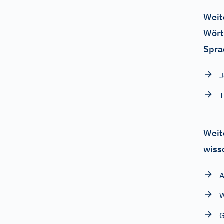
Weit
Wört
Spra
J
T
Weit
wiss
A
W
G