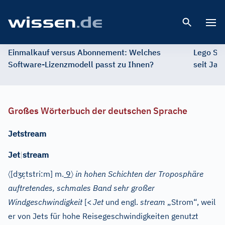
Open 
Einmalkauf versus Abonnement: Welches
Lego St
Software-Lizenzmodell passt zu Ihnen?
seit Jah
Großes Wörterbuch der deutschen Sprache
Jetstream
Jet
|
stream
〈
ʒ
ɛ̣
〉
[d
tstri:m]
m.
9
in hohen Schichten der Troposphäre
auftretendes, schmales Band sehr großer
Windgeschwindigkeit
[
<
Jet
und
engl.
stream
„Strom“, weil
er von Jets für hohe Reisegeschwindigkeiten genutzt