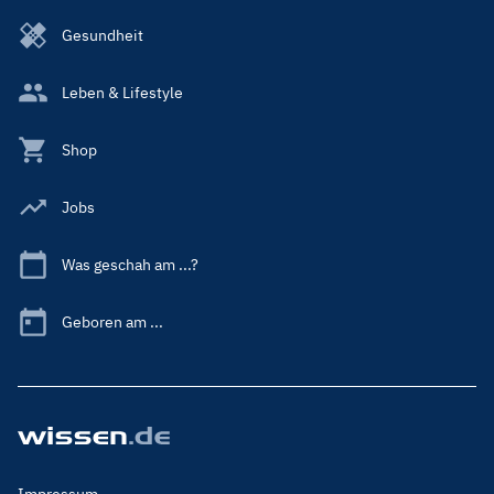
Gesundheit
Leben & Lifestyle
Shop
Jobs
Was geschah am ...?
Geboren am ...
Footer
Impressum