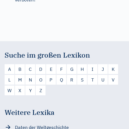
Suche im großen Lexikon
A
B
C
D
E
F
G
H
I
J
K
L
M
N
O
P
Q
R
S
T
U
V
W
X
Y
Z
Weitere Lexika
Daten der Weltgeschichte