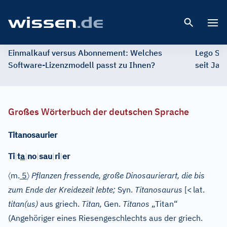
Open 
Einmalkauf versus Abonnement: Welches
Lego St
Software-Lizenzmodell passt zu Ihnen?
seit Jah
Großes Wörterbuch der deutschen Sprache
Titanosaurier
Ti
|
t
a
|
no
|
sau
|
ri
|
er
〈
〉
m.
5
Pflanzen fressende, große Dinosaurierart, die bis
zum Ende der Kreidezeit lebte;
Syn.
Titanosaurus
[
<
lat.
titan(us)
aus
griech.
Titan,
Gen.
Titanos
„Titan“
(Angehöriger eines Riesengeschlechts aus der griech.