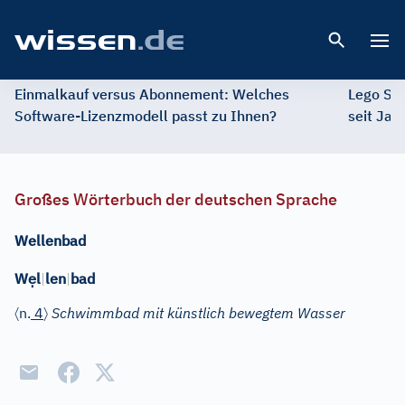
Open 
Einmalkauf versus Abonnement: Welches
Lego St
Software-Lizenzmodell passt zu Ihnen?
seit Jah
Großes Wörterbuch der deutschen Sprache
Wellenbad
ẹ
W
l
|
len
|
bad
〈
〉
n.
4
Schwimmbad mit künstlich bewegtem Wasser