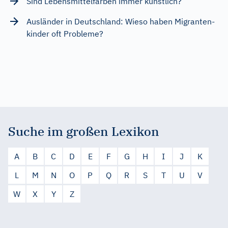
Sind Lebensmittelfarben immer künstlich?
Ausländer in Deutschland: Wieso haben Migranten-
kinder oft Probleme?
Suche im großen Lexikon
A
B
C
D
E
F
G
H
I
J
K
L
M
N
O
P
Q
R
S
T
U
V
W
X
Y
Z