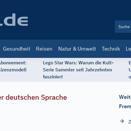
Gesundheit
Reisen
Natur & Umwelt
Technik
Le
 Abonnement:
Lego Star Wars: Warum die Kult-
E
Lizenzmodell
Serie Sammler seit Jahrzehnten
U
fasziniert
o
r deutschen Sprache
Weit
Frem
Z