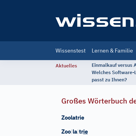
Main
Wissenstest
Lernen & Familie
navigation
Einmalkauf versus
Aktuelles
Welches Software-
passt zu Ihnen?
Großes Wörterbuch de
Zoolatrie
Zoo
|
la
|
tr
ie