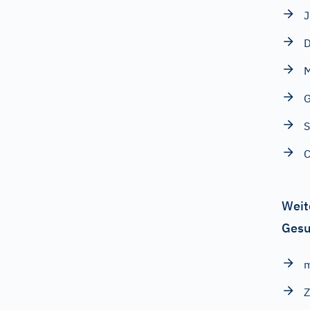
J
D
M
G
S
C
Weit
Gesu
m
Z