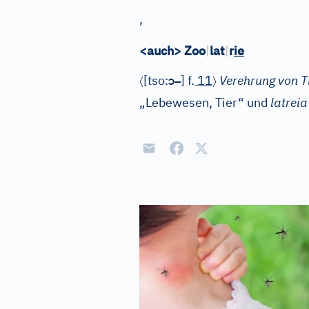
,
<auch> Zoo
|
lat
|
r
ie
〈
ɔ
–
〉
[tso:
]
f.
11
Verehrung von Ti
„Lebewesen, Tier“ und
latreia