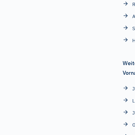
A
S
H
Weit
Vorn
J
L
J
G