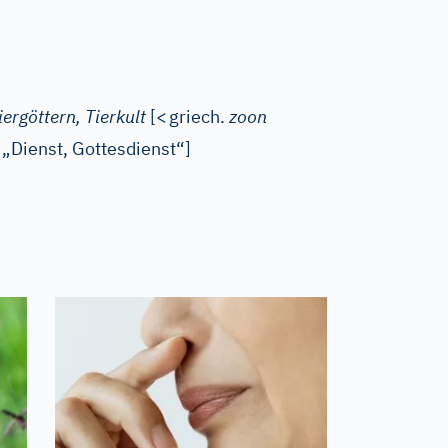
ergöttern, Tierkult
[
<
griech.
zoon
„Dienst, Gottesdienst“]