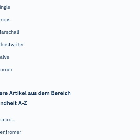
ingle
rops
arschall
hostwriter
alve
orner
ere Artikel aus dem Bereich
ndheit A-Z
acro...
entromer