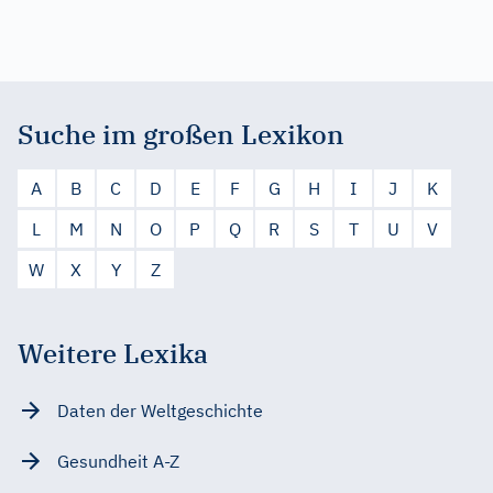
Suche im großen Lexikon
A
B
C
D
E
F
G
H
I
J
K
L
M
N
O
P
Q
R
S
T
U
V
W
X
Y
Z
Weitere Lexika
Daten der Weltgeschichte
Gesundheit A-Z