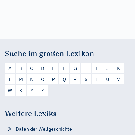
Suche im großen Lexikon
A
B
C
D
E
F
G
H
I
J
K
L
M
N
O
P
Q
R
S
T
U
V
W
X
Y
Z
Weitere Lexika
Daten der Weltgeschichte