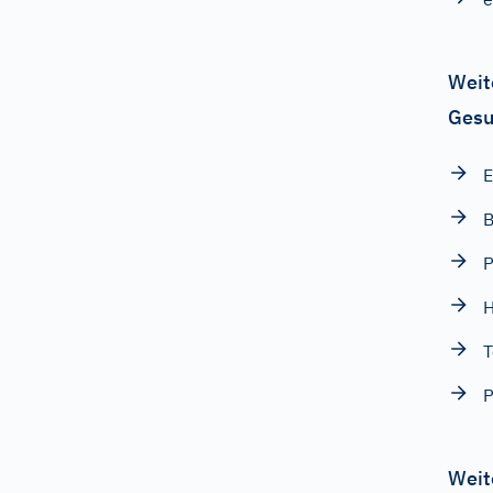
Weit
Gesu
E
B
P
H
T
P
Weit