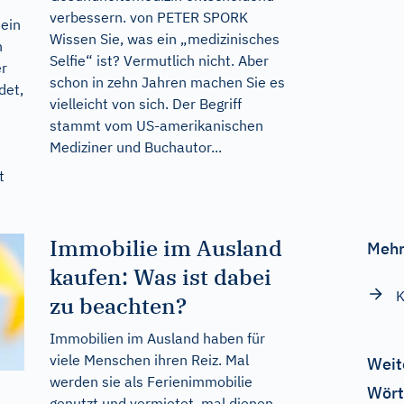
verbessern. von PETER SPORK
 ein
Wissen Sie, was ein „medizinisches
h
Selfie“ ist? Vermutlich nicht. Aber
er
schon in zehn Jahren machen Sie es
det,
vielleicht von sich. Der Begriff
stammt vom US-amerikanischen
Mediziner und Buchautor...
t
Immobilie im Ausland
Mehr
kaufen: Was ist dabei
K
zu beachten?
Immobilien im Ausland haben für
viele Menschen ihren Reiz. Mal
Weit
werden sie als Ferienimmobilie
Wört
genutzt und vermietet, mal dienen