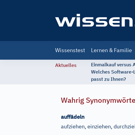
Main
Wissenstest
Lernen & Familie
navigation
Einmalkauf versus
Aktuelles
Welches Software-
passt zu Ihnen?
Wahrig Synonymwört
auffädeln
aufziehen, einziehen, durchzi