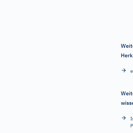
Weit
Herk
e
Weit
wiss
I
P