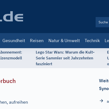
Gesundheit
Reisen
Natur & Umwelt
Technik
Le
 Abonnement:
Lego Star Wars: Warum die Kult-
E
Lizenzmodell
Serie Sammler seit Jahrzehnten
U
fasziniert
o
erbuch
Weit
Syno
a
ehen, aufreihen