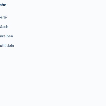
che
erle
Käsch
nreihen
uffädeln