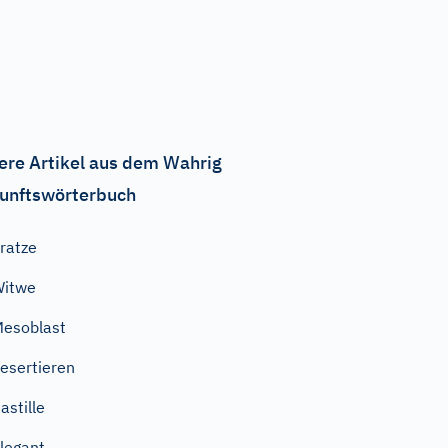
ere Artikel aus dem Wahrig
unftswörterbuch
ratze
Witwe
esoblast
esertieren
astille
legant