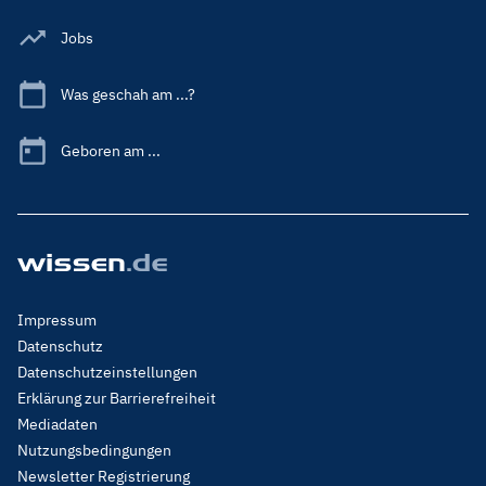
Jobs
Was geschah am ...?
Geboren am ...
Footer
Impressum
Menu
Datenschutz
Legal
Datenschutzeinstellungen
Erklärung zur Barrierefreiheit
Mediadaten
Nutzungsbedingungen
Newsletter Registrierung