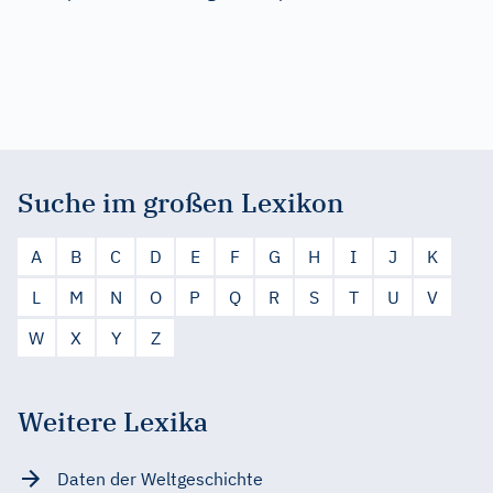
Suche im großen Lexikon
A
B
C
D
E
F
G
H
I
J
K
L
M
N
O
P
Q
R
S
T
U
V
W
X
Y
Z
Weitere Lexika
Daten der Weltgeschichte