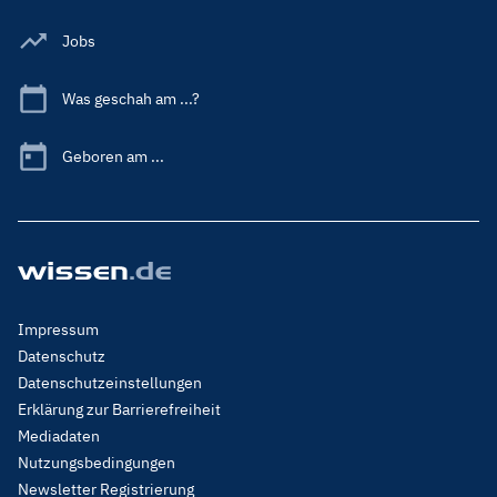
Jobs
Was geschah am ...?
Geboren am ...
Footer
Impressum
Menu
Datenschutz
Legal
Datenschutzeinstellungen
Erklärung zur Barrierefreiheit
Mediadaten
Nutzungsbedingungen
Newsletter Registrierung