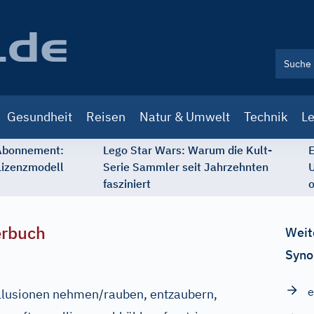
Gesundheit
Reisen
Natur & Umwelt
Technik
Le
 Abonnement:
Lego Star Wars: Warum die Kult-
E
Lizenzmodell
Serie Sammler seit Jahrzehnten
U
fasziniert
o
erbuch
Weit
Syno
e
Illusionen nehmen/rauben, entzaubern,