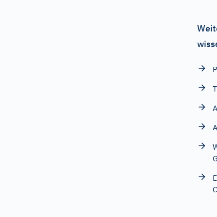
Weit
wiss
P
T
A
A
W
G
E