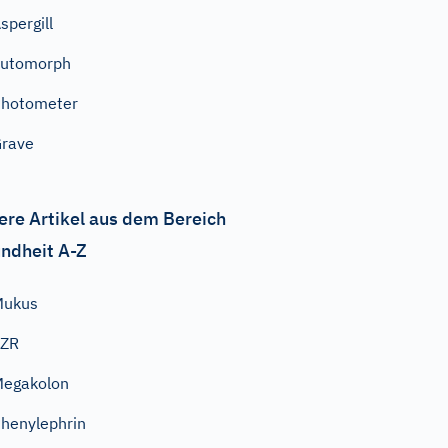
spergill
automorph
Photometer
rave
ere Artikel aus dem Bereich
ndheit A-Z
Mukus
EZR
egakolon
henylephrin