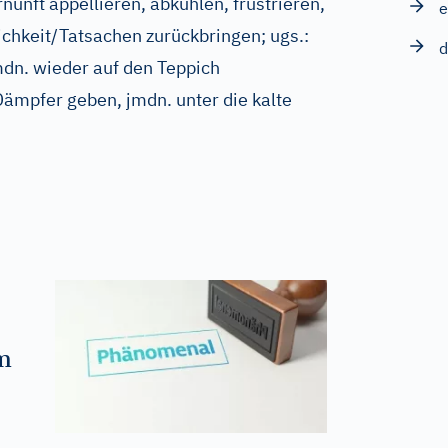
nunft appellieren, abkühlen, frustrieren,
e
ichkeit/Tatsachen zurückbringen
;
ugs.:
d
dn. wieder auf den Teppich
Dämpfer geben, jmdn. unter die kalte
m