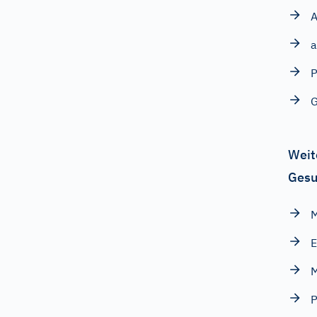
A
G
Weit
Gesu
M
P