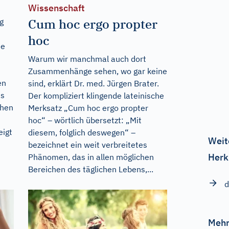
Wissenschaft
Cum hoc ergo propter
g
hoc
ie
Warum wir manchmal auch dort
Zusammenhänge sehen, wo gar keine
en
sind, erklärt Dr. med. Jürgen Brater.
as
Der kompliziert klingende lateinische
ihen
Merksatz „Cum hoc ergo propter
hoc“ – wörtlich übersetzt: „Mit
eigt
diesem, folglich deswegen“ –
Weit
bezeichnet ein weit verbreitetes
Herk
Phänomen, das in allen möglichen
Bereichen des täglichen Lebens,...
d
Mehr