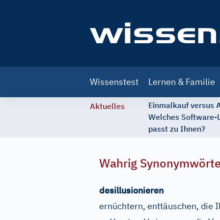
Main
Wissenstest
Lernen & Familie
navigation
Einmalkauf versus
Aktuelles
Welches Software-
passt zu Ihnen?
Wahrig Synonymwört
desillusionieren
ernüchtern, enttäuschen, die 