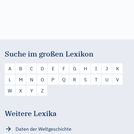
Suche im großen Lexikon
A
B
C
D
E
F
G
H
I
J
K
L
M
N
O
P
Q
R
S
T
U
V
W
X
Y
Z
Weitere Lexika
Daten der Weltgeschichte