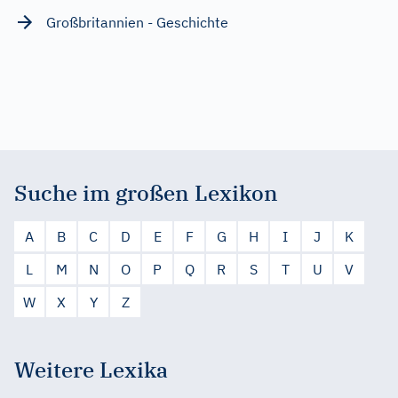
Großbritannien - Geschichte
Suche im großen Lexikon
A
B
C
D
E
F
G
H
I
J
K
L
M
N
O
P
Q
R
S
T
U
V
W
X
Y
Z
Weitere Lexika