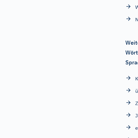
W
N
Weit
Wört
Spra
K
ü
Z
J
e