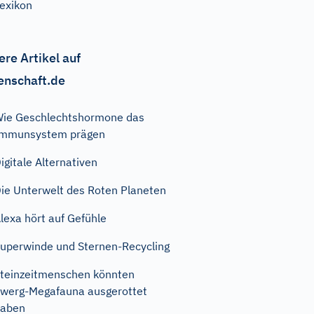
exikon
ere Artikel auf
enschaft.de
ie Geschlechtshormone das
Immunsystem prägen
igitale Alternativen
ie Unterwelt des Roten Planeten
lexa hört auf Gefühle
uperwinde und Sternen-Recycling
teinzeitmenschen könnten
werg-Megafauna ausgerottet
haben