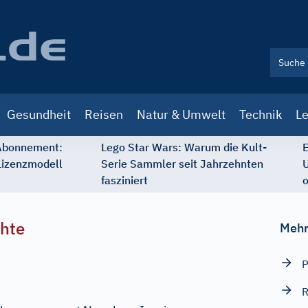
Gesundheit
Reisen
Natur & Umwelt
Technik
Le
 Abonnement:
Lego Star Wars: Warum die Kult-
E
Lizenzmodell
Serie Sammler seit Jahrzehnten
U
fasziniert
o
chte
Mehr
P
R