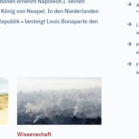
rbonen ernennt Napoleon I. seinen
A
König von Neapel. In den Niederlanden
"
–
Republik
besteigt Louis Bonaparte den
L
a
M
e
F
a
Wissenschaft