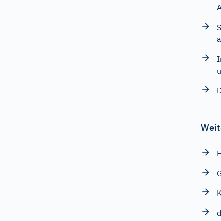
A
S
a
I
u
D
Weit
E
K
d