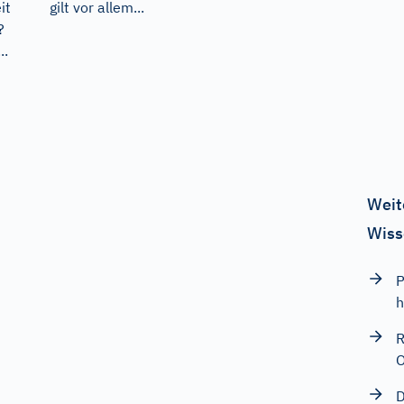
it
gilt vor allem...
?
..
Weit
Wiss
P
h
R
O
D