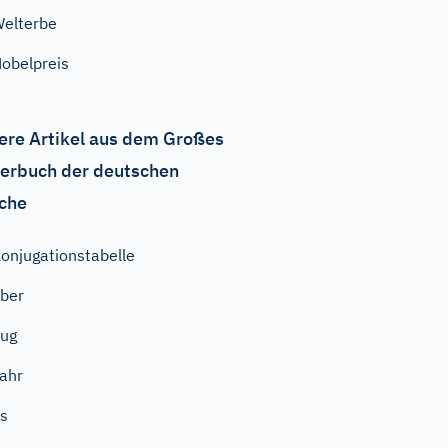
elterbe
obelpreis
ere Artikel aus dem Großes
erbuch der deutschen
che
onjugationstabelle
ber
ug
ahr
s