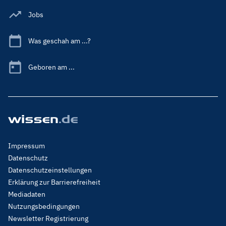
Jobs
Was geschah am ...?
Geboren am ...
Footer
Impressum
Menu
Datenschutz
Legal
Datenschutzeinstellungen
Erklärung zur Barrierefreiheit
Mediadaten
Nutzungsbedingungen
Newsletter Registrierung