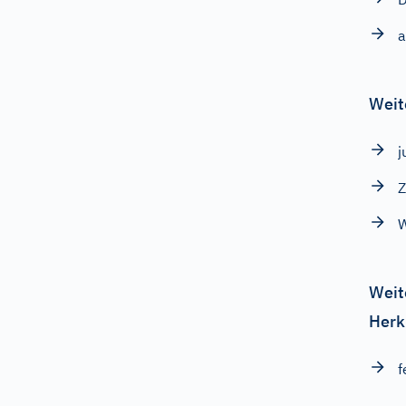
a
Weit
j
Z
W
Weit
Herk
f