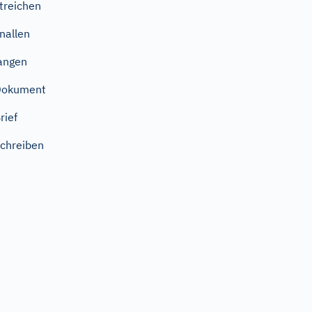
treichen
nallen
angen
Dokument
rief
chreiben