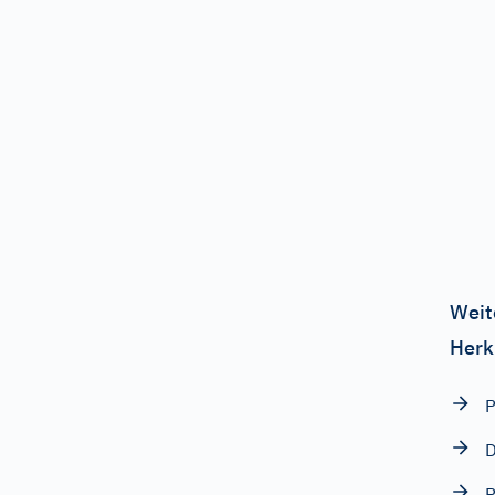
Weit
Herk
P
D
P