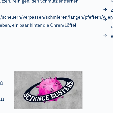
tzen, reinigen, den Schmutz entfernen
Z
/scheuern/verpassen/schmieren/langen/pfeffern/wiene
"
ben, ein paar hinter die Ohren/Löffel
s
B
m
on