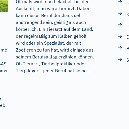
Oftmals wird man belächelt bei der
s
Auskunft, man wäre Tierarzt. Dabei
k
kann dieser Beruf durchaus sehr
anstrengend sein, geistig als auch
l
körperlich. Ein Tierarzt auf dem Land,
der regelmäßig zum Kalben geholt
wird oder ein Spezialist, der mit
B
Zootieren zu tun hat, wird einiges aus
same
seinem Berufsalltag erzählen können.
S
Ob Tierarzt, Tierheilpraktiker oder
AAS
Tierpfleger – jeder Beruf hat seine...
sums
e
ieb