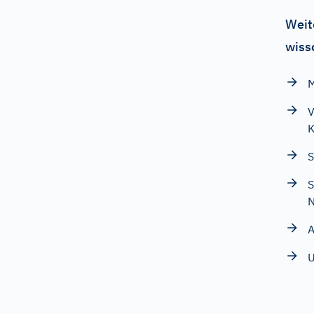
Weit
wiss
M
V
K
S
N
A
U