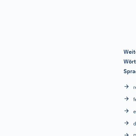
Weit
Wört
Spra
r
f
e
d
D