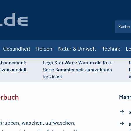
Gesundheit
Reisen
Natur & Umwelt
Technik
Le
 Abonnement:
Lego Star Wars: Warum die Kult-
E
Lizenzmodell
Serie Sammler seit Jahrzehnten
U
fasziniert
o
erbuch
Mehr
G
schrubben, waschen, aufwaschen,
I