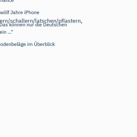
Chance“
wölf Jahre iPhone
rn/schallern/latschen/pflastern,
Das können nur die Deutschen
ein ..."
odenbeläge im Überblick