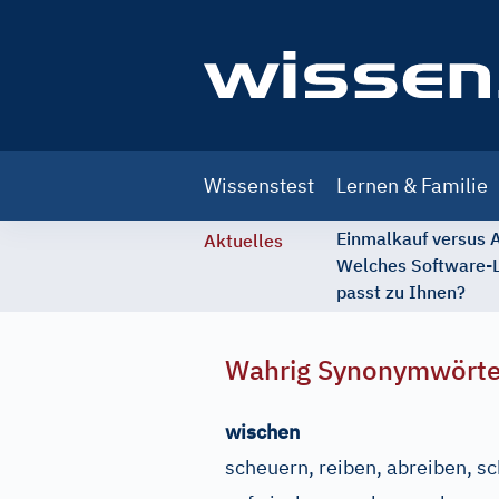
Main
Wissenstest
Lernen & Familie
navigation
Einmalkauf versus
Aktuelles
Welches Software-
passt zu Ihnen?
Wahrig Synonymwört
wischen
scheuern, reiben, abreiben, 