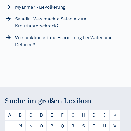
Myanmar - Bevölkerung
Saladin: Was machte Saladin zum
Kreuzfahrerschreck?
Wie funktioniert die Echoortung bei Walen und
Delfinen?
Suche im großen Lexikon
A
B
C
D
E
F
G
H
I
J
K
L
M
N
O
P
Q
R
S
T
U
V