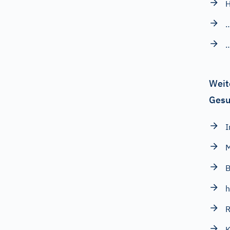
Weit
Gesu
I
M
B
h
R
K