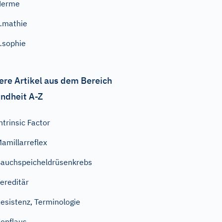
Herme
…mathie
…sophie
ere Artikel aus dem Bereich
ndheit A-Z
ntrinsic Factor
amillarreflex
auchspeicheldrüsenkrebs
ereditär
esistenz, Terminologie
opflaus