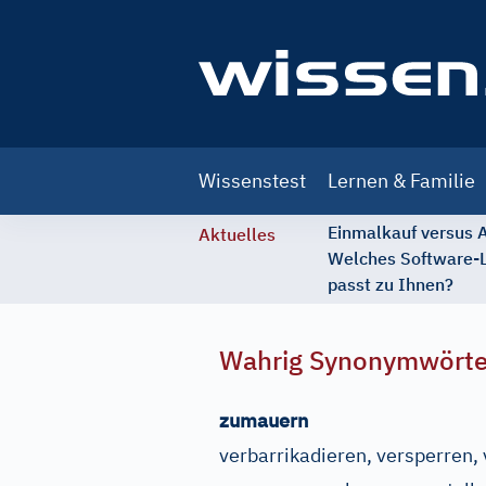
Main
Wissenstest
Lernen & Familie
navigation
Einmalkauf versus
Aktuelles
Welches Software-
passt zu Ihnen?
Wahrig Synonymwört
zumauern
verbarrikadieren, versperren