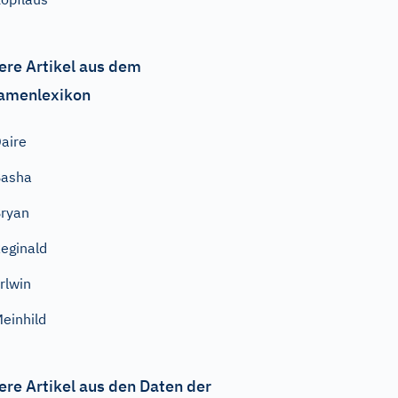
ere Artikel aus dem
amenlexikon
aire
Basha
ryan
eginald
rlwin
einhild
ere Artikel aus den Daten der