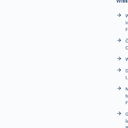
Wiss
W
i
F
Ö
W
D
L
N
b
F
G
l
P