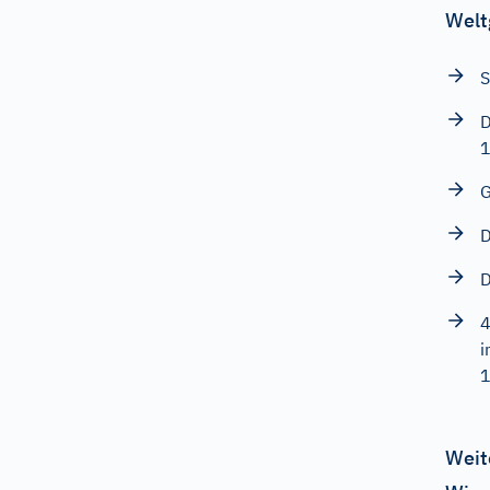
Welt
S
D
G
D
D
4
i
Weit