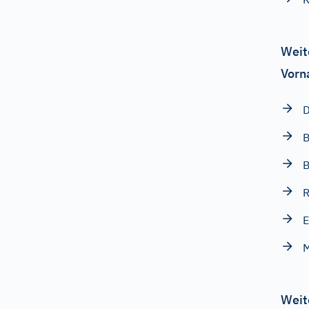
Weit
Vorn
D
B
R
E
M
Weit