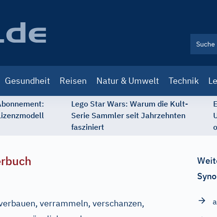
Gesundheit
Reisen
Natur & Umwelt
Technik
Le
 Abonnement:
Lego Star Wars: Warum die Kult-
E
Lizenzmodell
Serie Sammler seit Jahrzehnten
U
fasziniert
o
erbuch
Weit
Syno
a
, verbauen, verrammeln, verschanzen,