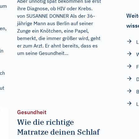
Aber unnötig spät bekommen sie erst
eum
ihre Diagnose, ob HIV oder Krebs.
Weit
von SUSANNE DONNER Als der 36-
jährige Mann aus Berlin auf seiner
wiss
en,
Zunge ein Knötchen, eine Papel,
bemerkt, die immer größer wird, geht
L
er zum Arzt. Er ahnt bereits, dass es
ln
um seine Gesundheit...
W
F
ich
D
ut
B
L
Gesundheit
Wie die richtige
Matratze deinen Schlaf