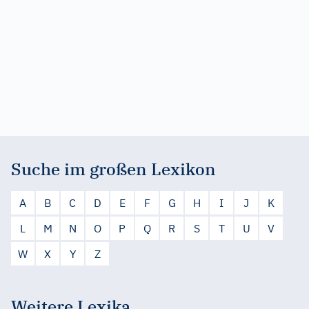
Suche im großen Lexikon
A
B
C
D
E
F
G
H
I
J
K
L
M
N
O
P
Q
R
S
T
U
V
W
X
Y
Z
Weitere Lexika