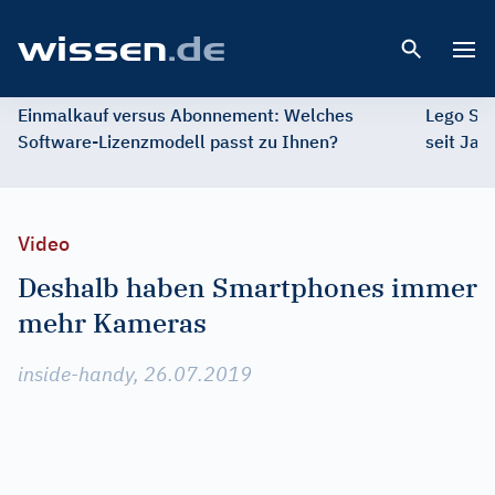
Open 
Einmalkauf versus Abonnement: Welches
Lego St
Software-Lizenzmodell passt zu Ihnen?
seit Jah
Video
Deshalb haben Smartphones immer
mehr Kameras
inside-handy, 26.07.2019