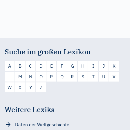
Suche im großen Lexikon
A
B
C
D
E
F
G
H
I
J
K
L
M
N
O
P
Q
R
S
T
U
V
W
X
Y
Z
Weitere Lexika
Daten der Weltgeschichte