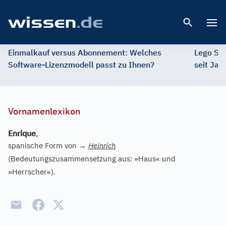
Open 
Einmalkauf versus Abonnement: Welches
Lego St
Software-Lizenzmodell passt zu Ihnen?
seit Jah
Vornamenlexikon
Enrique
,
spanische Form von
→
Heinrich
(Bedeutungszusammensetzung aus: »Haus« und
»Herrscher«).