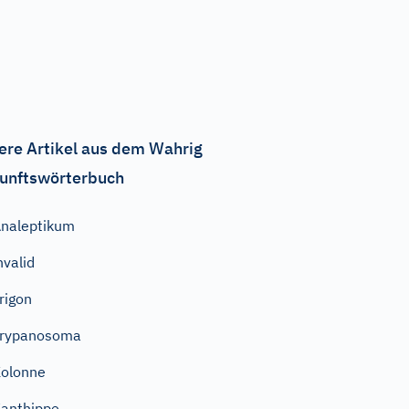
ere Artikel aus dem Wahrig
unftswörterbuch
naleptikum
nvalid
rigon
Trypanosoma
olonne
anthippe