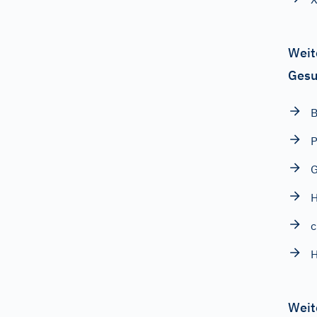
Weit
Gesu
B
P
G
H
c
H
Weit