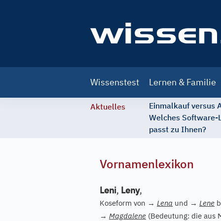
Main
Wissenstest
Lernen & Familie
navigation
Einmalkauf versus
Aktuelles
Welches Software-
passt zu Ihnen?
Vornamenlexikon
Leni
,
Leny
,
Koseform von
→
Lena
und
→
Lene
b
→
Magdalene
(Bedeutung: die aus