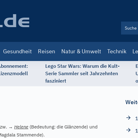
Gesundheit
Reisen
Natur & Umwelt
Technik
Le
 Abonnement:
Lego Star Wars: Warum die Kult-
E
Lizenzmodell
Serie Sammler seit Jahrzehnten
U
fasziniert
o
Weit
1
zw.
→
Helene
(Bedeutung: die Glänzende) und
1
 Magdala Stammende).