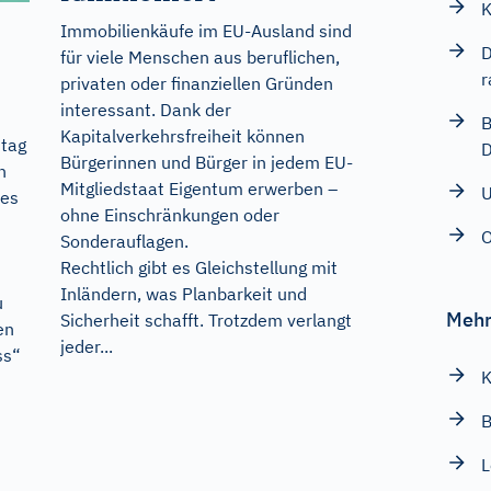
K
Immobilienkäufe im EU-Ausland sind
D
für viele Menschen aus beruflichen,
r
privaten oder finanziellen Gründen
interessant. Dank der
B
Kapitalverkehrsfreiheit können
stag
Bürgerinnen und Bürger in jedem EU-
n
Mitgliedstaat Eigentum erwerben –
 es
ohne Einschränkungen oder
O
Sonderauflagen.
Rechtlich gibt es Gleichstellung mit
h
Inländern, was Planbarkeit und
u
Mehr
Sicherheit schafft. Trotzdem verlangt
en
jeder...
ss“
K
B
L