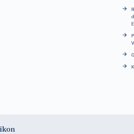
R
d
E
P
V
G
K
ikon