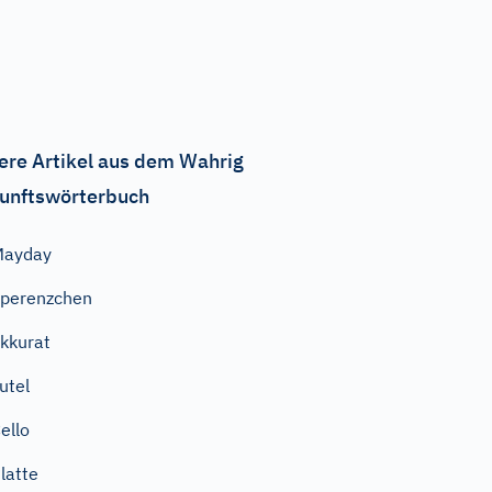
ere Artikel aus dem Wahrig
unftswörterbuch
Mayday
perenzchen
kkurat
utel
ello
latte