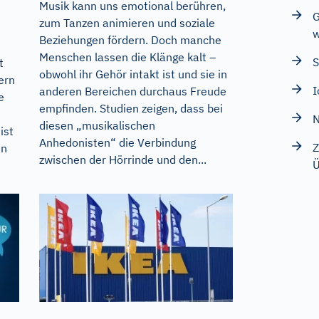
Musik kann uns emotional berühren,
G
zum Tanzen animieren und soziale
w
Beziehungen fördern. Doch manche
Menschen lassen die Klänge kalt –
S
t
obwohl ihr Gehör intakt ist und sie in
ern
I
anderen Bereichen durchaus Freude
e
empfinden. Studien zeigen, dass bei
N
diesen „musikalischen
ist
Anhedonisten“ die Verbindung
Z
en
zwischen der Hörrinde und den...
Ü