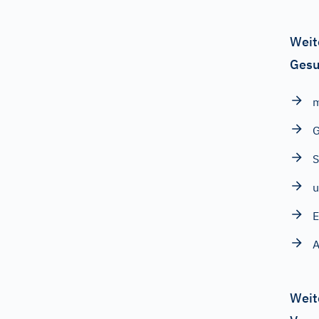
Weit
Gesu
m
S
u
E
Weit