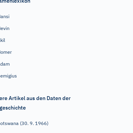
amenlexikon
ansi
evin
kil
Homer
Adam
emigius
ere Artikel aus den Daten der
geschichte
otswana (30. 9. 1966)