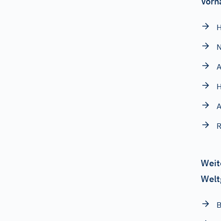
Vorn
H
N
A
R
Weit
Welt
B