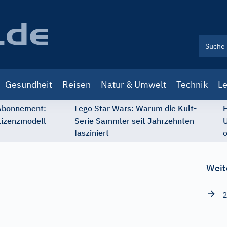
Gesundheit
Reisen
Natur & Umwelt
Technik
Le
 Abonnement:
Lego Star Wars: Warum die Kult-
E
Lizenzmodell
Serie Sammler seit Jahrzehnten
U
fasziniert
o
Weit
2