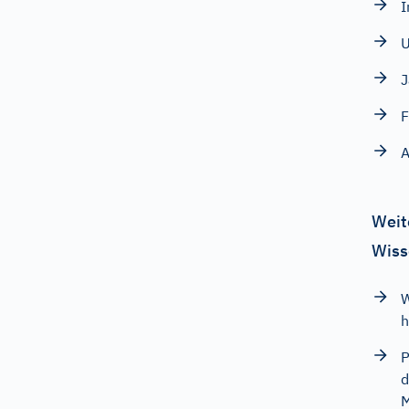
I
U
J
F
A
Weit
Wiss
W
h
P
d
M