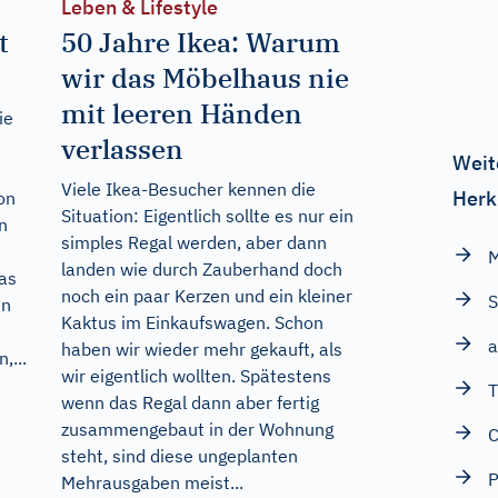
Leben & Lifestyle
t
50 Jahre Ikea: Warum
wir das Möbelhaus nie
mit leeren Händen
ie
verlassen
Weit
s
Viele Ikea-Besucher kennen die
Herk
on
Situation: Eigentlich sollte es nur ein
n
simples Regal werden, aber dann
landen wie durch Zauberhand doch
as
noch ein paar Kerzen und ein kleiner
S
en
Kaktus im Einkaufswagen. Schon
a
haben wir wieder mehr gekauft, als
,...
wir eigentlich wollten. Spätestens
T
wenn das Regal dann aber fertig
zusammengebaut in der Wohnung
C
steht, sind diese ungeplanten
P
Mehrausgaben meist...