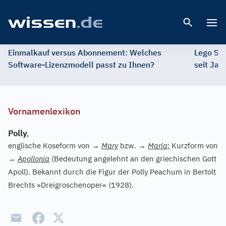
Open 
Einmalkauf versus Abonnement: Welches
Lego St
Software-Lizenzmodell passt zu Ihnen?
seit Jah
Vornamenlexikon
Polly
,
englische Koseform von
→
Mary
bzw.
→
Maria
; Kurzform von
→
Apollonia
(Bedeutung angelehnt an den griechischen Gott
Apoll). Bekannt durch die Figur der Polly Peachum in Bertolt
Brechts »Dreigroschenoper« (1928).