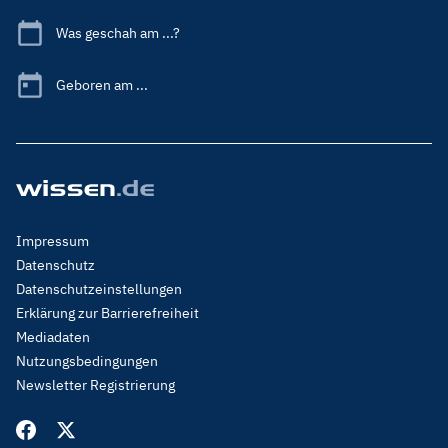
Was geschah am ...?
Geboren am ...
Footer
Impressum
Menu
Datenschutz
Legal
Datenschutzeinstellungen
Erklärung zur Barrierefreiheit
Mediadaten
Nutzungsbedingungen
Newsletter Registrierung