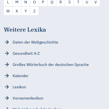
L
M
N
O
P
Q
R
S
T
U
V
W
X
Y
Z
Weitere Lexika
Daten der Weltgeschichte
Gesundheit A-Z
Großes Wörterbuch der deutschen Sprache
Kalender
Lexikon
Vornamenlexikon