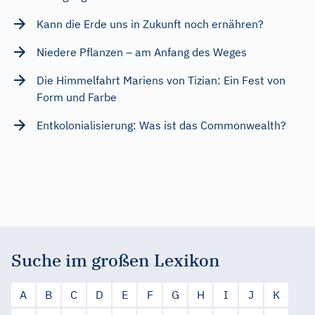
Kann die Erde uns in Zukunft noch ernähren?
Niedere Pflanzen – am Anfang des Weges
Die Himmelfahrt Mariens von Tizian: Ein Fest von
Form und Farbe
Entkolonialisierung: Was ist das Commonwealth?
Suche im großen Lexikon
A
B
C
D
E
F
G
H
I
J
K