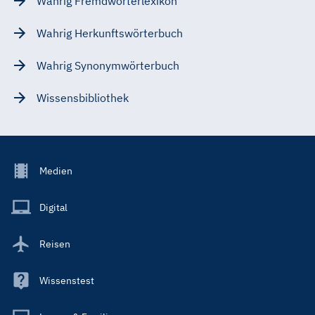
Wahrig Fremdwörterlexikon
Wahrig Herkunftswörterbuch
Wahrig Synonymwörterbuch
Wissensbibliothek
Footer
Medien
Menu
Main
Digital
Reisen
Wissenstest