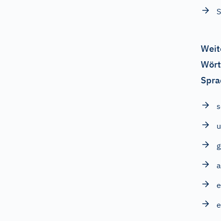
Weit
Wört
Spra
s
g
a
e