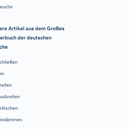
Seuche
ere Artikel aus dem Großes
erbuch der deutschen
che
chließen
um
reifen
usbreiten
rlöschen
eindämmen