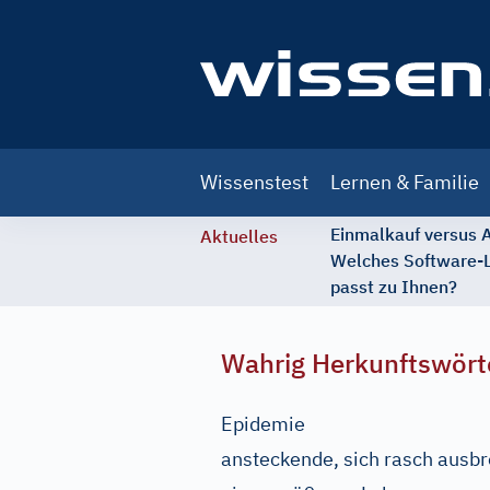
Main
Wissenstest
Lernen & Familie
navigation
Einmalkauf versus
Aktuelles
Welches Software-
passt zu Ihnen?
Wahrig Herkunftswört
Epidemie
ansteckende, sich rasch ausb