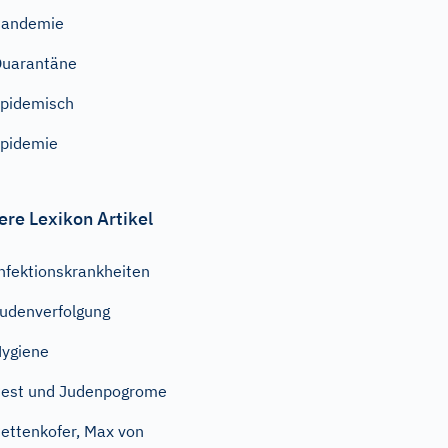
Pandemie
uarantäne
pidemisch
pidemie
ere Lexikon Artikel
nfektionskrankheiten
udenverfolgung
ygiene
est und Judenpogrome
ettenkofer, Max von