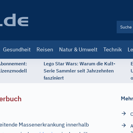
Gesundheit
Reisen
Natur & Umwelt
Technik
Le
 Abonnement:
Lego Star Wars: Warum die Kult-
E
Lizenzmodell
Serie Sammler seit Jahrzehnten
U
fasziniert
o
erbuch
Mehr
C
reitende Massenerkrankung innerhalb
A