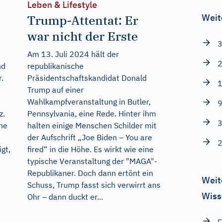
Leben & Lifestyle
Weit
Trump-Attentat: Er
war nicht der Erste
3
Am 13. Juli 2024 hält der
2
nd
republikanische
.
Präsidentschaftskandidat Donald
1
Trump auf einer
Wahlkampfveranstaltung in Butler,
9
z.
Pennsylvania, eine Rede. Hinter ihm
3
ne
halten einige Menschen Schilder mit
der Aufschrift „Joe Biden – You are
2
gt,
fired“ in die Höhe. Es wirkt wie eine
typische Veranstaltung der "MAGA"-
Republikaner. Doch dann ertönt ein
Weit
Schuss, Trump fasst sich verwirrt ans
Wiss
Ohr – dann duckt er...