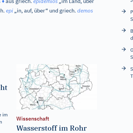
J
s
♦
aus
griech.
epidemios
„im Land, über
h.
epi
„in, auf, über“ und
griech.
demos
P
S
B
d
G
S
S
T
eht
e im
Wissenschaft
n
Wasserstoff im Rohr