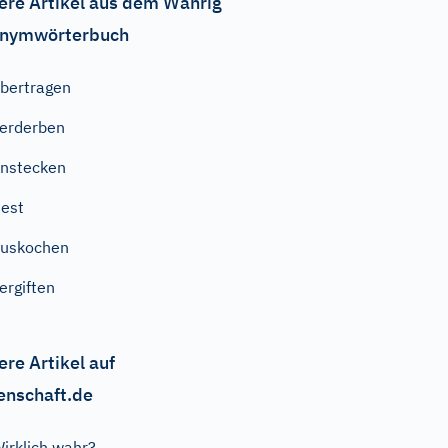
ere Artikel aus dem Wahrig
nymwörterbuch
bertragen
erderben
nstecken
est
uskochen
ergiften
ere Artikel auf
enschaft.de
irklich wahr?