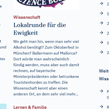
2
ie
1
Wissenschaft
Lokalrunde für die
2
,
Ewigkeit
2
t
Wo geht man hin, wenn man sehr viel
1
 und
Alkohol benötigt? Zum Oktoberfest in
2
München? Ballermann auf Mallorca?
Das
Dort würde man wahrscheinlich
fündig werden, muss aber auch damit
rechnen, auf bayerische
Weit
Ministerpräsidenten oder betrunkene
Wiss
Touristenhorden zu treffen. Die
Wissenschaft kennt aber einen
P
anderen Ort, an dem sehr viel mehr...
G
Lernen & Familie
R