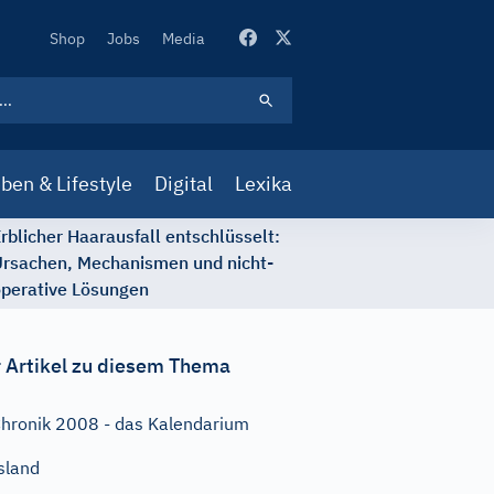
Secondary
Shop
Jobs
Media
Navigation
ben & Lifestyle
Digital
Lexika
rblicher Haarausfall entschlüsselt:
rsachen, Mechanismen und nicht-
perative Lösungen
 Artikel zu diesem Thema
hronik 2008 - das Kalendarium
sland