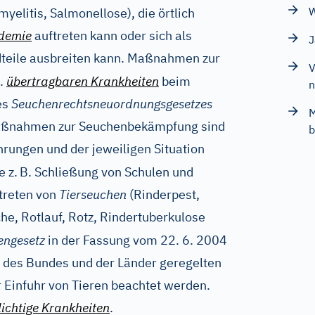
W
myelitis, Salmonellose), die örtlich
demie
auftreten kann oder sich als
J
dteile ausbreiten kann. Maßnahmen zur
V
.
übertragbaren Krankheiten
beim
es
Seuchenrechtsneuordnungsgesetzes
M
Maßnahmen zur Seuchenbekämpfung sind
b
rungen und der jeweiligen Situation
 z.
B. Schließung von Schulen und
treten von
Tierseuchen
(Rinderpest,
he, Rotlauf, Rotz, Rindertuberkulose
engesetz
in der Fassung vom 22. 6. 2004
 des Bundes und der Länder geregelten
r Einfuhr von Tieren beachtet werden.
ichtige Krankheiten
.