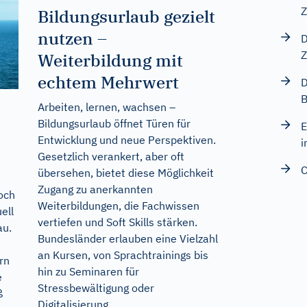
Z
Bildungsurlaub gezielt
nutzen –
D
Z
Weiterbildung mit
echtem Mehrwert
D
Arbeiten, lernen, wachsen –
Bildungsurlaub öffnet Türen für
E
Entwicklung und neue Perspektiven.
i
Gesetzlich verankert, aber oft
C
übersehen, bietet diese Möglichkeit
Zugang zu anerkannten
och
Weiterbildungen, die Fachwissen
ell
vertiefen und Soft Skills stärken.
au.
Bundesländer erlauben eine Vielzahl
an Kursen, von Sprachtrainings bis
rn
hin zu Seminaren für
e
Stressbewältigung oder
ß
Digitalisierung.