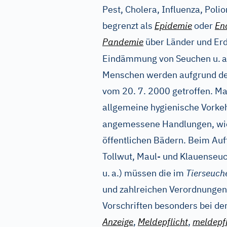
Pest, Cholera, Influenza, Polio
begrenzt als
Epidemie
oder
En
Pandemie
über Länder und Er
Eindämmung von Seuchen u.
a
Menschen werden aufgrund d
vom 20. 7. 2000 getroffen. 
allgemeine hygienische Vorkeh
angemessene Handlungen, wie
öffentlichen Bädern. Beim Auf
Tollwut, Maul- und Klauenseuc
u.
a.) müssen die im
Tierseuch
und zahlreichen Verordnungen
Vorschriften besonders bei de
Anzeige
,
Meldepflicht
,
meldepfl