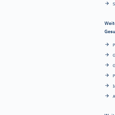
S
Weit
Gesu
G
G
P
I
A