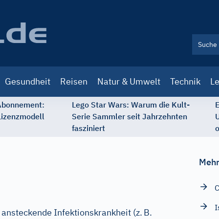
Gesundheit
Reisen
Natur & Umwelt
Technik
Le
 Abonnement:
Lego Star Wars: Warum die Kult-
E
Lizenzmodell
Serie Sammler seit Jahrzehnten
U
fasziniert
o
Mehr
C
I
 ansteckende Infektionskrankheit (z.
B.