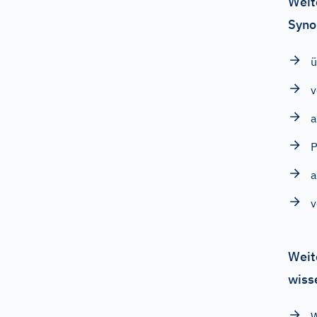
Weit
Syno
ü
v
a
P
a
v
Weit
wiss
W