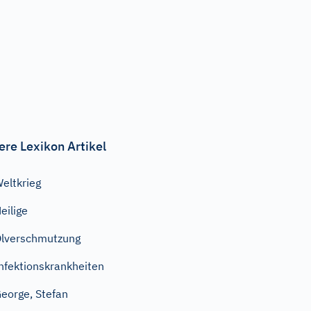
ere Lexikon Artikel
eltkrieg
eilige
lverschmutzung
nfektionskrankheiten
eorge, Stefan