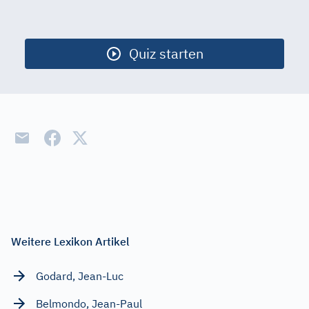
Start
Ausgestorb. Tiere
Quiz starten
Berühmte Straßen
Bürgerrechtler
Christentum
Filmzitate
Finanzpolitik
Kommunikation
Licht
Weitere Lexikon Artikel
Verkehrsregeln
Godard, Jean-Luc
Volkskrankheiten
Belmondo, Jean-Paul