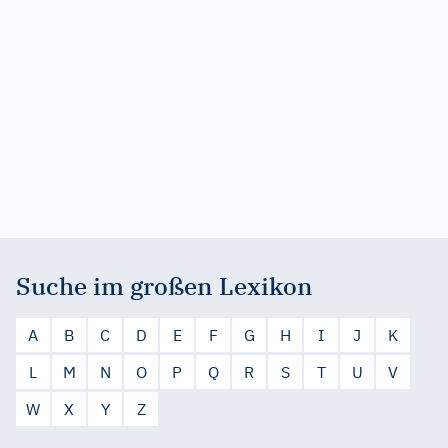
Suche im großen Lexikon
A
B
C
D
E
F
G
H
I
J
K
L
M
N
O
P
Q
R
S
T
U
V
W
X
Y
Z