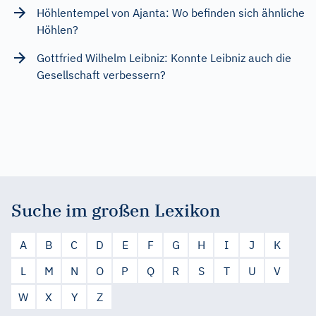
Höhlentempel von Ajanta: Wo befinden sich ähnliche
Höhlen?
Gottfried Wilhelm Leibniz: Konnte Leibniz auch die
Gesellschaft verbessern?
Suche im großen Lexikon
A
B
C
D
E
F
G
H
I
J
K
L
M
N
O
P
Q
R
S
T
U
V
W
X
Y
Z