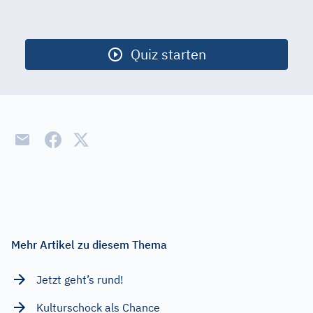
Start
Ausgestorb. Tiere
Quiz starten
Berühmte Straßen
Bürgerrechtler
Christentum
Filmzitate
Finanzpolitik
Kommunikation
Licht
Mehr Artikel zu diesem Thema
Verkehrsregeln
Jetzt geht’s rund!
Volkskrankheiten
Kulturschock als Chance