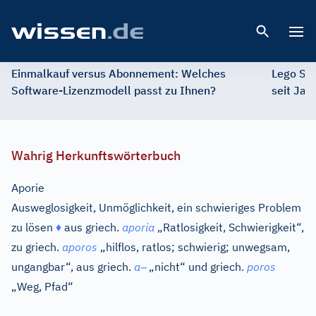
Open 
Einmalkauf versus Abonnement: Welches
Lego St
Software-Lizenzmodell passt zu Ihnen?
seit Jah
Wahrig Herkunftswörterbuch
Aporie
Ausweglosigkeit, Unmöglichkeit, ein schwieriges Problem
zu lösen
♦
aus
griech.
aporia
„Ratlosigkeit, Schwierigkeit“,
zu
griech.
aporos
„hilflos, ratlos; schwierig; unwegsam,
–
ungangbar“, aus
griech.
a
„nicht“ und
griech.
poros
„Weg, Pfad“