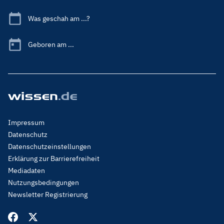
Was geschah am ...?
Geboren am ...
Footer
Impressum
Menu
Datenschutz
Legal
Datenschutzeinstellungen
Erklärung zur Barrierefreiheit
Mediadaten
Nutzungsbedingungen
Newsletter Registrierung