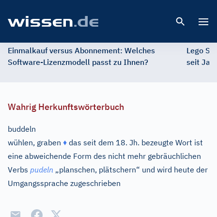
Open 
Einmalkauf versus Abonnement: Welches
Lego St
Software-Lizenzmodell passt zu Ihnen?
seit Jah
Wahrig Herkunftswörterbuch
buddeln
wühlen, graben
♦
das seit dem 18. Jh. bezeugte Wort ist
eine abweichende Form des nicht mehr gebräuchlichen
Verbs
pudeln
„planschen, plätschern“ und wird heute der
Umgangssprache zugeschrieben