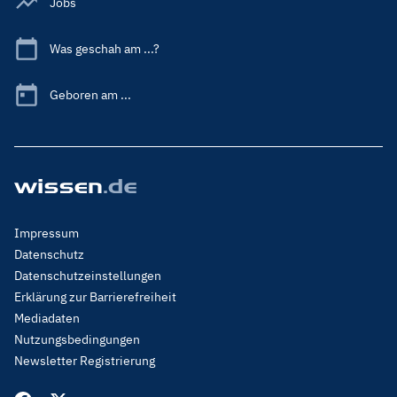
Jobs
Was geschah am ...?
Geboren am ...
Footer
Impressum
Menu
Datenschutz
Legal
Datenschutzeinstellungen
Erklärung zur Barrierefreiheit
Mediadaten
Nutzungsbedingungen
Newsletter Registrierung