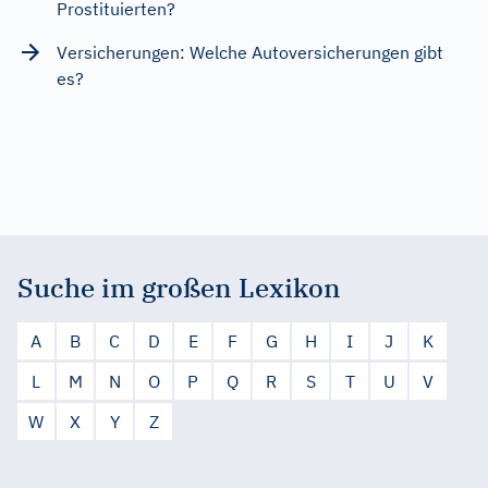
Prostituierten?
Versicherungen: Welche Autoversicherungen gibt
es?
Suche im großen Lexikon
A
B
C
D
E
F
G
H
I
J
K
L
M
N
O
P
Q
R
S
T
U
V
W
X
Y
Z