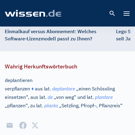
Open 
Einmalkauf versus Abonnement: Welches
Lego St
Software-Lizenzmodell passt zu Ihnen?
seit Jah
Wahrig Herkunftswörterbuch
deplantieren
verpflanzen
♦
aus
lat.
deplantare
„einen Schössling
einsetzen“, aus
lat.
de
„von weg“ und
lat.
plantare
–
„pflanzen“, zu
lat.
planta
„Setzling, Pfropf
, Pflanzreis“