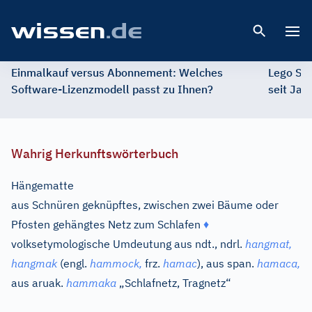
Open 
Einmalkauf versus Abonnement: Welches
Lego St
Software-Lizenzmodell passt zu Ihnen?
seit Jah
Wahrig Herkunftswörterbuch
Hängematte
aus Schnüren geknüpftes, zwischen zwei Bäume oder
Pfosten gehängtes Netz zum Schlafen
♦
volksetymologische Umdeutung aus
ndt., ndrl.
hangmat,
hangmak
(
engl.
hammock,
frz.
hamac
), aus
span.
hamaca,
aus
aruak.
hammaka
„Schlafnetz, Tragnetz“