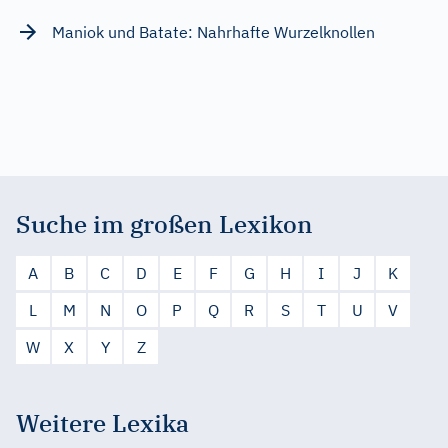
Maniok und Batate: Nahrhafte Wurzelknollen
Suche im großen Lexikon
A
B
C
D
E
F
G
H
I
J
K
L
M
N
O
P
Q
R
S
T
U
V
W
X
Y
Z
Weitere Lexika