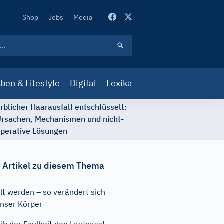
Secondary
Shop
Jobs
Media
Navigation
ben & Lifestyle
Digital
Lexika
rblicher Haarausfall entschlüsselt:
rsachen, Mechanismen und nicht-
perative Lösungen
 Artikel zu diesem Thema
lt werden – so verändert sich
nser Körper