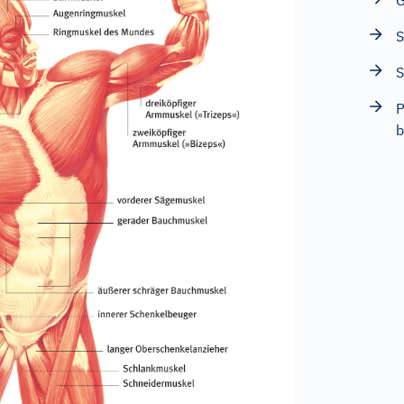
G
S
S
P
b