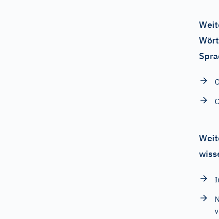
Weit
Wört
Spra
O
C
Weit
wiss
I
N
v