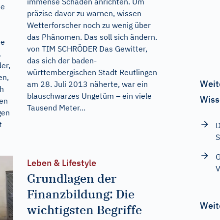
immense Schäden anrichten. Um
ie
präzise davor zu warnen, wissen
Wetterforscher noch zu wenig über
das Phänomen. Das soll sich ändern.
ie
von TIM SCHRÖDER Das Gewitter,
.
das sich der baden-
er,
württembergischen Stadt Reutlingen
en,
Weit
am 28. Juli 2013 näherte, war ein
ch
blauschwarzes Ungetüm – ein viele
Wiss
den
Tausend Meter...
gen
t
D
S
G
Leben & Lifestyle
V
Grundlagen der
Finanzbildung: Die
Weit
wichtigsten Begriffe