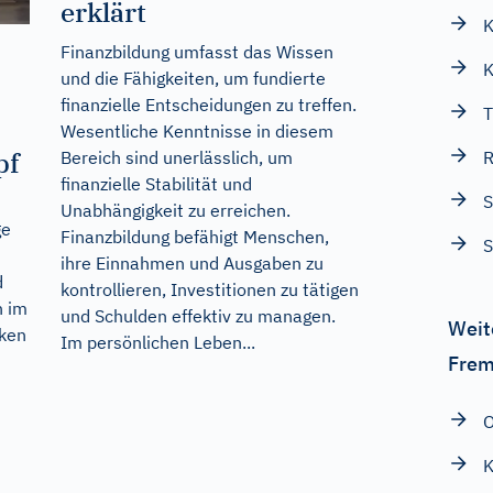
erklärt
K
Finanzbildung umfasst das Wissen
K
und die Fähigkeiten, um fundierte
finanzielle Entscheidungen zu treffen.
T
Wesentliche Kenntnisse in diesem
pf
R
Bereich sind unerlässlich, um
finanzielle Stabilität und
S
Unabhängigkeit zu erreichen.
ge
Finanzbildung befähigt Menschen,
ihre Einnahmen und Ausgaben zu
d
kontrollieren, Investitionen zu tätigen
n im
und Schulden effektiv zu managen.
Weit
ken
Im persönlichen Leben...
Frem
O
K