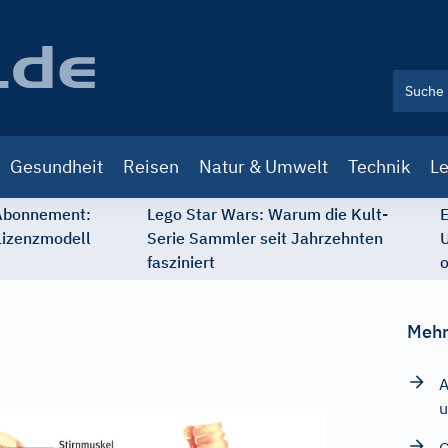
Gesundheit
Reisen
Natur & Umwelt
Technik
Le
 Abonnement:
Lego Star Wars: Warum die Kult-
E
Lizenzmodell
Serie Sammler seit Jahrzehnten
U
fasziniert
o
Mehr
A
u