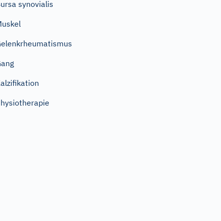
ursa synovialis
uskel
elenkrheumatismus
Gang
alzifikation
hysiotherapie