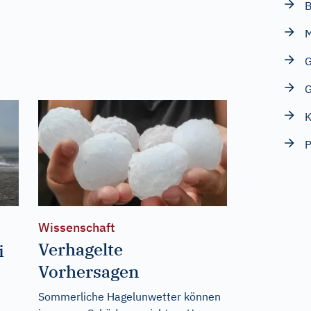
B
M
G
K
P
Wissenschaft
Verhagelte
i
Vorhersagen
Sommerliche Hagelunwetter können