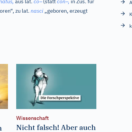
–
–
natus,
aus
lat.
co
(statt
con
,
in Zus. für
A
oren“, zu
lat.
nasci
„geboren, erzeugt
K
k
Wissenschaft
Nicht falsch! Aber auch
n