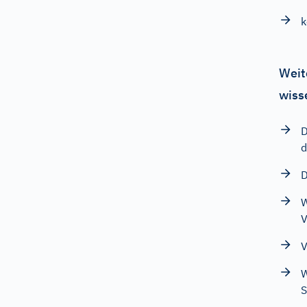
k
Weit
wiss
D
d
D
W
V
V
W
S