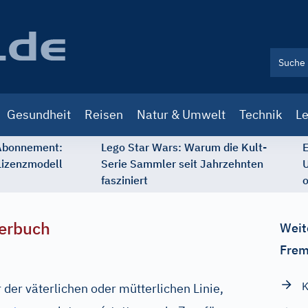
Gesundheit
Reisen
Natur & Umwelt
Technik
Le
 Abonnement:
Lego Star Wars: Warum die Kult-
E
Lizenzmodell
Serie Sammler seit Jahrzehnten
U
fasziniert
o
erbuch
Weit
Frem
K
der väterlichen oder mütterlichen Linie,