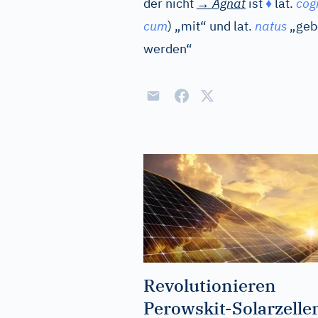
der nicht
→
Agnat
ist
♦
lat.
cog
cum
) „mit“ und
lat.
natus
„geb
werden“
Revolutionieren
Perowskit-Solarzelle