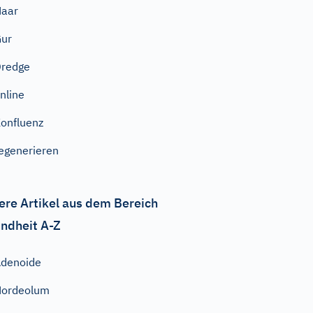
Haar
ur
redge
nline
onfluenz
egenerieren
ere Artikel aus dem Bereich
ndheit A-Z
denoide
Hordeolum