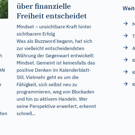
über finanzielle
Weit
Freiheit entscheidet
Mindset – unsichtbare Kraft hinter
sichtbarem Erfolg
T
Was als Buzzword begann, hat sich
zur vielleicht entscheidendsten
A
Währung der Gegenwart entwickelt:
h
Mindset. Gemeint ist keinesfalls das
positive Denken im Kalenderblatt-
IAN
K
Stil. Vielmehr geht es um die
Fähigkeit, sich selbst neu zu
K
r
programmieren, weg von Blockaden
und hin zu aktivem Handeln. Wer
seine Perspektive erweitert, erkennt
schnell...
iten