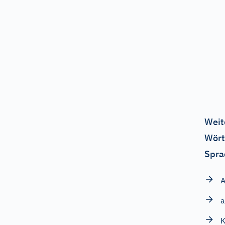
Weit
Wört
Spra
A
a
K