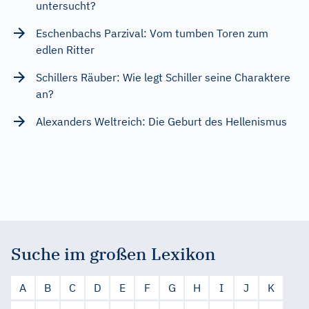
untersucht?
Eschenbachs Parzival: Vom tumben Toren zum
edlen Ritter
Schillers Räuber: Wie legt Schiller seine Charaktere
an?
Alexanders Weltreich: Die Geburt des Hellenismus
Suche im großen Lexikon
A
B
C
D
E
F
G
H
I
J
K