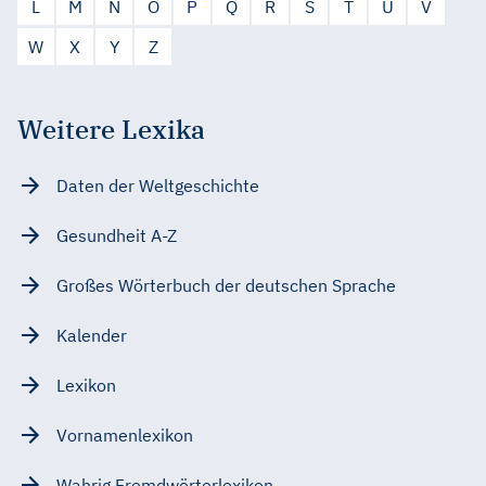
L
M
N
O
P
Q
R
S
T
U
V
W
X
Y
Z
Weitere Lexika
Daten der Weltgeschichte
Gesundheit A-Z
Großes Wörterbuch der deutschen Sprache
Kalender
Lexikon
Vornamenlexikon
Wahrig Fremdwörterlexikon