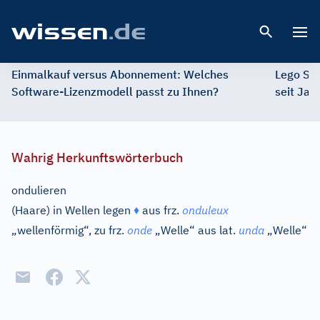
Open 
Einmalkauf versus Abonnement: Welches
Lego St
Software-Lizenzmodell passt zu Ihnen?
seit Jah
Wahrig Herkunftswörterbuch
ondulieren
(Haare) in Wellen legen
♦
aus
frz.
onduleux
„wellenförmig“, zu
frz.
onde
„Welle“ aus
lat.
unda
„Welle“