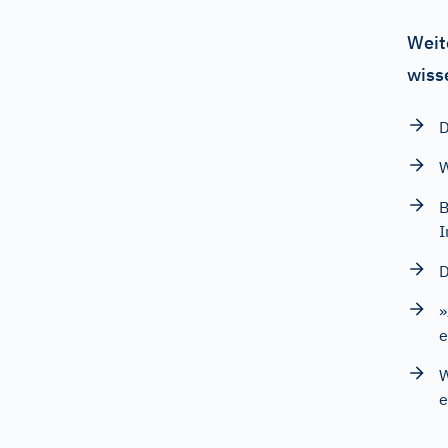
Weit
wiss
D
W
B
I
D
»
e
W
e