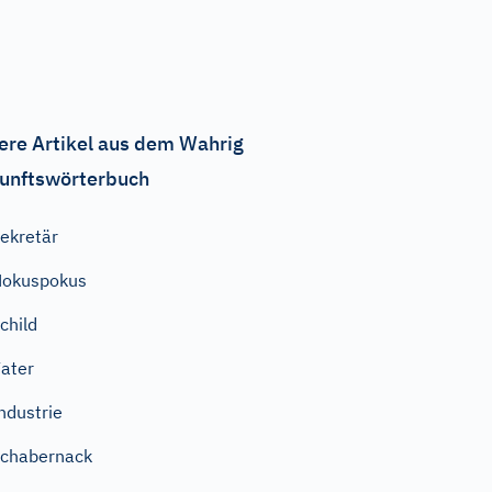
ere Artikel aus dem Wahrig
unftswörterbuch
ekretär
Hokuspokus
child
ater
ndustrie
chabernack