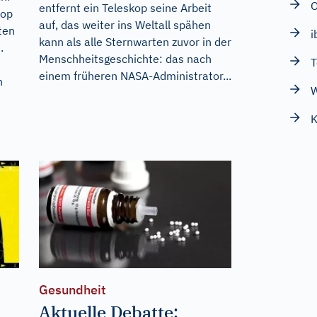
entfernt ein Teleskop seine Arbeit
kop
auf, das weiter ins Weltall spähen
ten
i
kann als alle Sternwarten zuvor in der
.
Menschheitsgeschichte: das nach
T
einem früheren NASA-Administrator...
n
K
Gesundheit
Aktuelle Debatte: