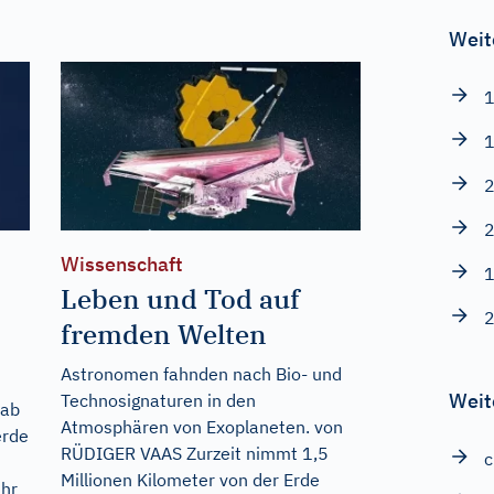
Weit
1
1
2
2
Wissenschaft
1
Leben und Tod auf
2
fremden Welten
Astronomen fahnden nach Bio- und
Weit
Technosignaturen in den
 ab
Atmosphären von Exoplaneten. von
erde
RÜDIGER VAAS Zurzeit nimmt 1,5
c
Millionen Kilometer von der Erde
ahr