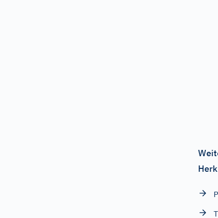
Weit
Herk
P
T