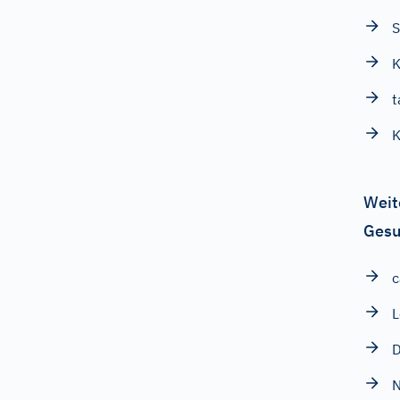
S
K
t
Weit
Gesu
c
L
D
N