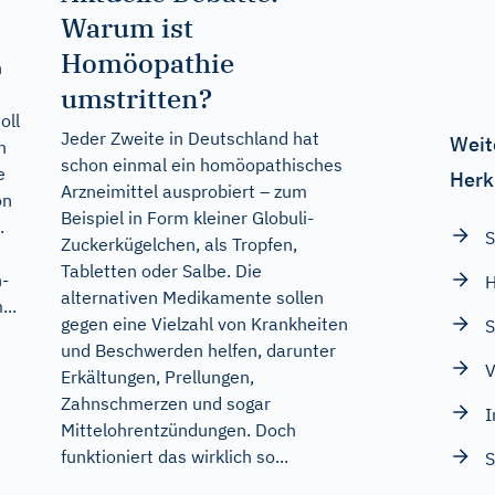
Warum ist
Homöopathie
n
umstritten?
oll
Jeder Zweite in Deutschland hat
Weit
n
schon einmal ein homöopathisches
e
Herk
Arzneimittel ausprobiert – zum
on
Beispiel in Form kleiner Globuli-
.
S
Zuckerkügelchen, als Tropfen,
Tabletten oder Salbe. Die
n-
alternativen Medikamente sollen
...
gegen eine Vielzahl von Krankheiten
S
und Beschwerden helfen, darunter
V
Erkältungen, Prellungen,
Zahnschmerzen und sogar
I
Mittelohrentzündungen. Doch
funktioniert das wirklich so...
S