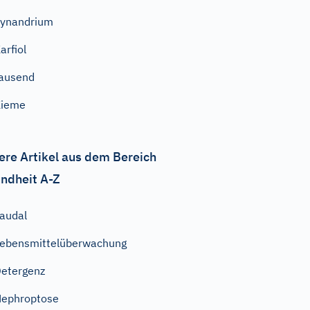
ynandrium
arfiol
ausend
Kieme
ere Artikel aus dem Bereich
ndheit A-Z
audal
ebensmittelüberwachung
etergenz
ephroptose