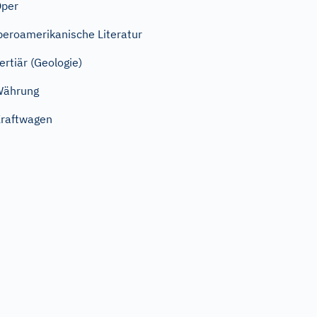
Oper
beroamerikanische Literatur
ertiär (Geologie)
Währung
raftwagen