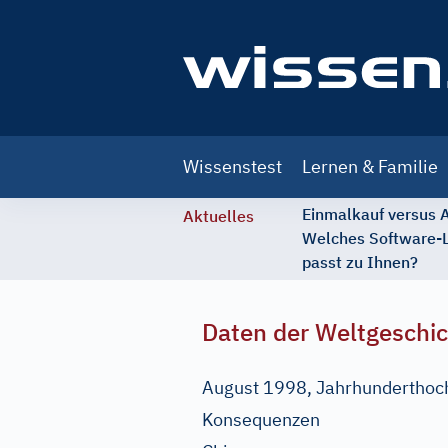
Main
Wissenstest
Lernen & Familie
navigation
Einmalkauf versus
Aktuelles
Welches Software-
passt zu Ihnen?
Daten der Weltgeschi
August 1998, Jahrhunderthoch
Konsequenzen