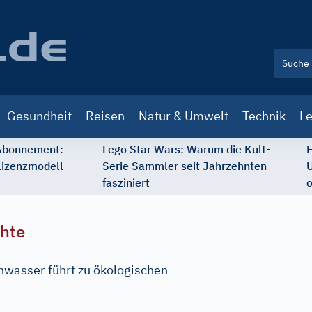
Gesundheit
Reisen
Natur & Umwelt
Technik
Le
 Abonnement:
Lego Star Wars: Warum die Kult-
E
Lizenzmodell
Serie Sammler seit Jahrzehnten
U
fasziniert
o
chte
wasser führt zu ökologischen