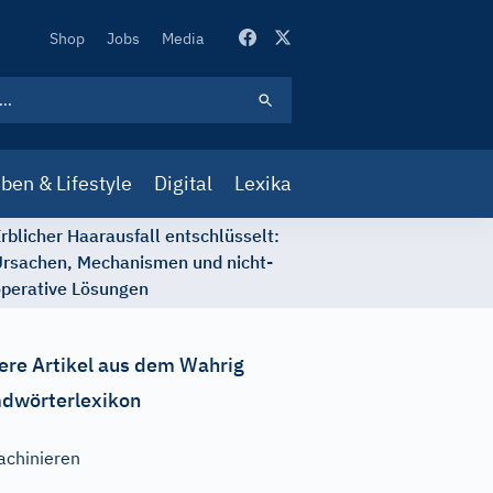
Secondary
Shop
Jobs
Media
Navigation
ben & Lifestyle
Digital
Lexika
rblicher Haarausfall entschlüsselt:
rsachen, Mechanismen und nicht-
perative Lösungen
ere Artikel aus dem Wahrig
dwörterlexikon
achinieren