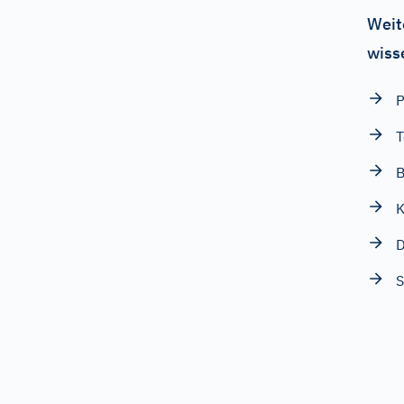
Weit
wiss
P
T
B
K
D
S