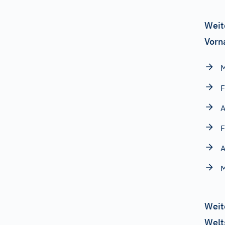
Weit
Vorn
F
F
Weit
Welt