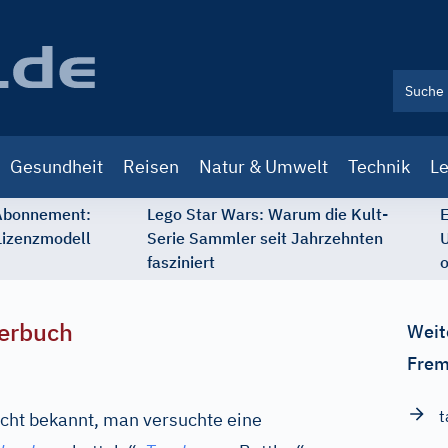
Gesundheit
Reisen
Natur & Umwelt
Technik
Le
 Abonnement:
Lego Star Wars: Warum die Kult-
E
Lizenzmodell
Serie Sammler seit Jahrzehnten
U
fasziniert
o
erbuch
Weit
Frem
t
icht bekannt, man versuchte eine