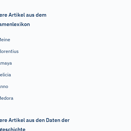
ere Artikel aus dem
amenlexikon
Meine
lorentius
Amaya
elicia
Anno
Medora
ere Artikel aus den Daten der
geschichte