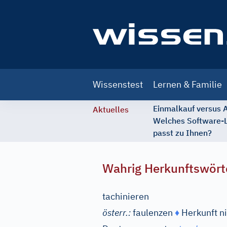
Main
Wissenstest
Lernen & Familie
navigation
Einmalkauf versus
Aktuelles
Welches Software-
passt zu Ihnen?
Wahrig Herkunftswört
tachinieren
österr.:
faulenzen
♦
Herkunft n