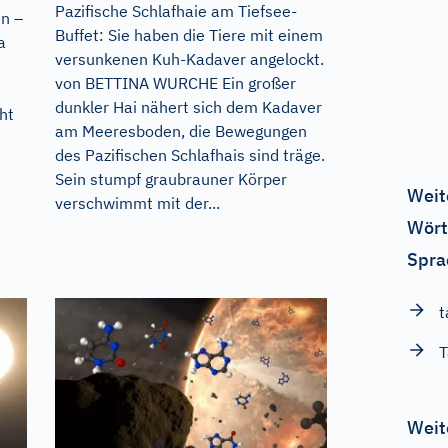
Pazifische Schlafhaie am Tiefsee-
n –
Buffet: Sie haben die Tiere mit einem
a
versunkenen Kuh-Kadaver angelockt.
von BETTINA WURCHE Ein großer
dunkler Hai nähert sich dem Kadaver
ht
am Meeresboden, die Bewegungen
des Pazifischen Schlafhais sind träge.
Sein stumpf graubrauner Körper
i
Weit
verschwimmt mit der...
Wört
Spra
t
T
Weit