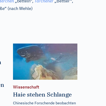
derchen
„betteln“,
Tarchener
„Bettler“,
ße“ (nach Wehle)
m
en
Wissenschaft
Haie stehen Schlange
Chinesische Forschende beobachten