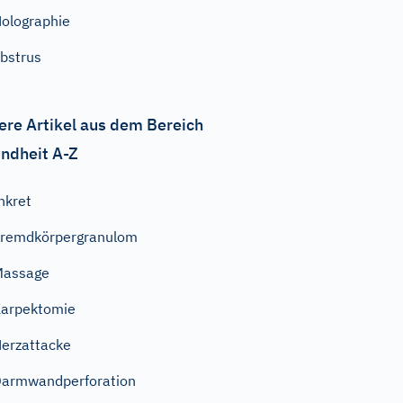
olographie
bstrus
ere Artikel aus dem Bereich
ndheit A-Z
nkret
remdkörpergranulom
Massage
arpektomie
erzattacke
armwandperforation