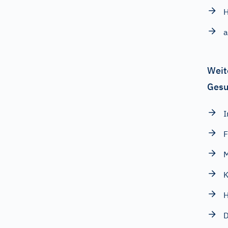
H
a
Weit
Gesu
I
F
K
H
D