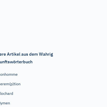
ere Artikel aus dem Wahrig
unftswörterbuch
Bonhomme
erem(p)tion
lochard
Hymen