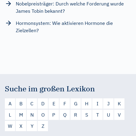
Nobelpreisträger: Durch welche Forderung wurde
James Tobin bekannt?
Hormonsystem: Wie aktivieren Hormone die
Zielzellen?
Suche im großen Lexikon
A
B
C
D
E
F
G
H
I
J
K
L
M
N
O
P
Q
R
S
T
U
V
W
X
Y
Z