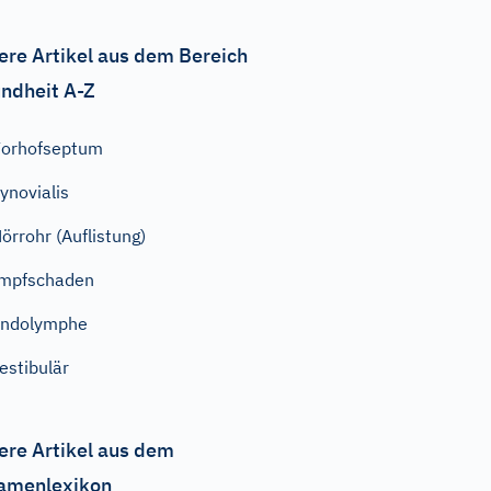
ere Artikel aus dem Bereich
ndheit A-Z
orhofseptum
ynovialis
örrohr (Auflistung)
mpfschaden
Endolymphe
estibulär
ere Artikel aus dem
amenlexikon