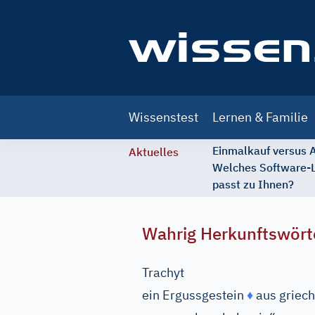
Main
Wissenstest
Lernen & Familie
navigation
Einmalkauf versus
Aktuelles
Welches Software-
passt zu Ihnen?
Wahrig Herkunftswört
Trachyt
ein Ergussgestein
♦
aus
griech