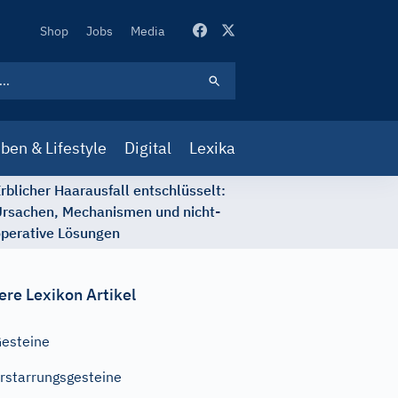
Secondary
Shop
Jobs
Media
Navigation
ben & Lifestyle
Digital
Lexika
rblicher Haarausfall entschlüsselt:
rsachen, Mechanismen und nicht-
perative Lösungen
ere Lexikon Artikel
esteine
rstarrungsgesteine