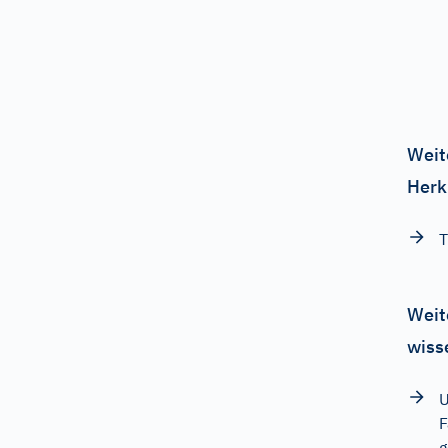
Weit
Herk
T
Weit
wiss
U
F
g