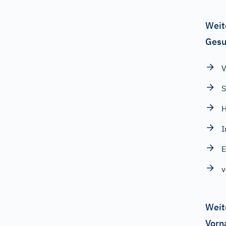
Weit
Gesu
V
S
H
I
v
Weit
Vorn