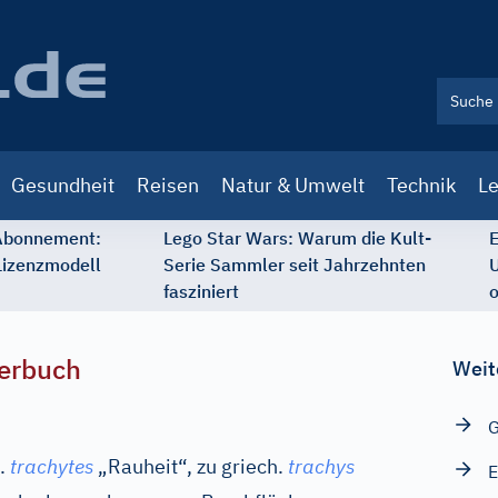
Gesundheit
Reisen
Natur & Umwelt
Technik
Le
 Abonnement:
Lego Star Wars: Warum die Kult-
E
Lizenzmodell
Serie Sammler seit Jahrzehnten
U
fasziniert
o
erbuch
Weit
G
.
trachytes
„Rauheit“, zu
griech.
trachys
E