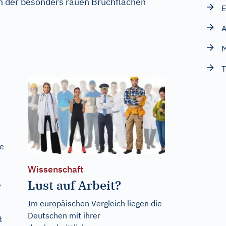
en der besonders rauen Bruchflächen
E
A
T
ie
Wissenschaft
Lust auf Arbeit?
,
Im europäischen Vergleich liegen die
Deutschen mit ihrer
t