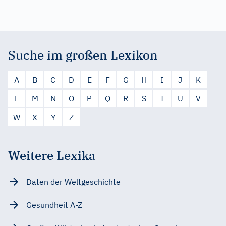
Suche im großen Lexikon
A
B
C
D
E
F
G
H
I
J
K
L
M
N
O
P
Q
R
S
T
U
V
W
X
Y
Z
Weitere Lexika
Daten der Weltgeschichte
Gesundheit A-Z