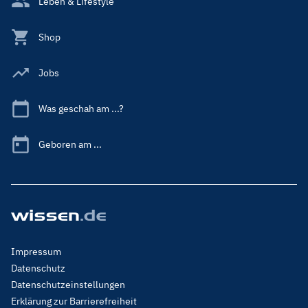
Leben & Lifestyle
Shop
Jobs
Was geschah am ...?
Geboren am ...
Footer
Impressum
Menu
Datenschutz
Legal
Datenschutzeinstellungen
Erklärung zur Barrierefreiheit