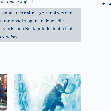
h.
labis
»Zange«
]
A
…
…
kann auch
ast
|
r
getrennt werden.
ammensetzungen, in denen die
istorischen Bestandteile deutlich als
strophisch
.