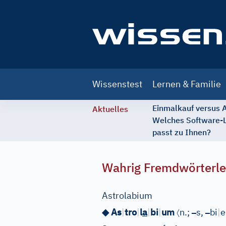
Main
Wissenstest
Lernen & Familie
navigation
Einmalkauf versus
Aktuelles
Welches Software-
passt zu Ihnen?
Wahrig Fremdwörterle
Astrolabium
〈
–
–
◆ As
|
tro
|
l
a
|
bi
|
um
n.;
s,
bi
|
e