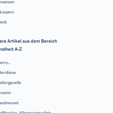
Anwesen
äuspern
Weib
ere Artikel aus dem Bereich
ndheit A-Z
acry...
eridiane
ellorganelle
reatin
aubnessel
nfiltration, Allgemeinmedizin