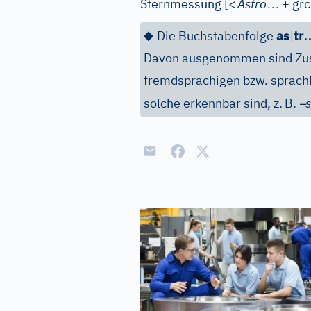
…
Sternmessung
[
<
Astro
+ grc
◆
Die Buchstabenfolge
as
|
tr
Davon ausgenommen sind Zus
fremdsprachigen bzw. sprachh
–
solche erkennbar sind, z.
B.