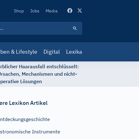
Secondary
Shop
Jobs
Media
Navigation
ben & Lifestyle
Digital
Lexika
rblicher Haarausfall entschlüsselt:
rsachen, Mechanismen und nicht-
perative Lösungen
ere Lexikon Artikel
ntdeckungsgeschichte
stronomische Instrumente