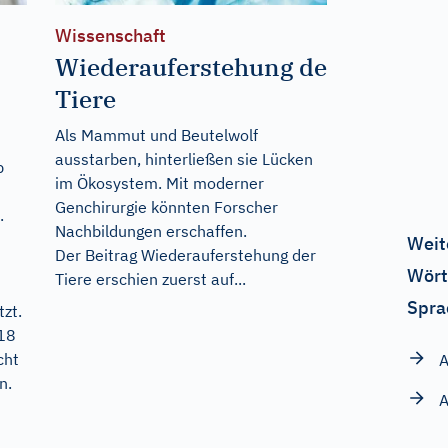
Wissenschaft
Wiederauferstehung der
Tiere
Als Mammut und Beutelwolf
ausstarben, hinterließen sie Lücken
p
im Ökosystem. Mit moderner
Genchirurgie könnten Forscher
.
Nachbildungen erschaffen.
Weit
Der Beitrag
Wiederauferstehung der
Wört
Tiere
erschien zuerst auf...
Spra
zt.
018
cht
A
n.
A