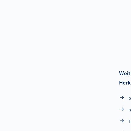
Weit
Herk
b
n
T