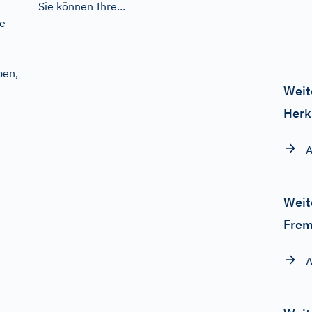
Sie können Ihre...
ie
ben,
Weit
Herk
A
Weit
Frem
A