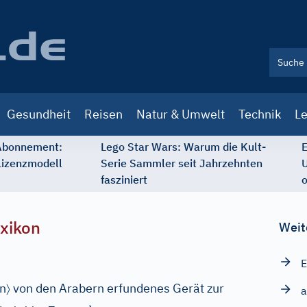
Gesundheit
Reisen
Natur & Umwelt
Technik
Le
 Abonnement:
Lego Star Wars: Warum die Kult-
E
Lizenzmodell
Serie Sammler seit Jahrzehnten
U
fasziniert
o
xikon
Weit
E
〉
n
von den Arabern erfundenes Gerät zur
a