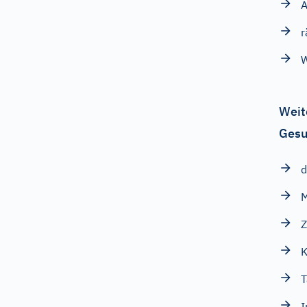
r
Weit
Gesu
d
M
Z
K
T
I