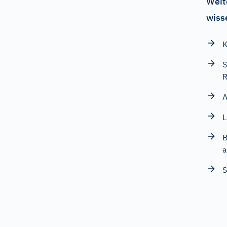
Weit
wiss
K
S
R
A
L
B
a
S