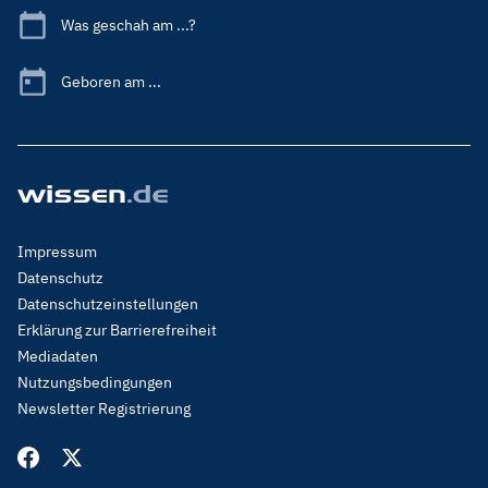
Was geschah am ...?
Geboren am ...
Footer
Impressum
Menu
Datenschutz
Legal
Datenschutzeinstellungen
Erklärung zur Barrierefreiheit
Mediadaten
Nutzungsbedingungen
Newsletter Registrierung