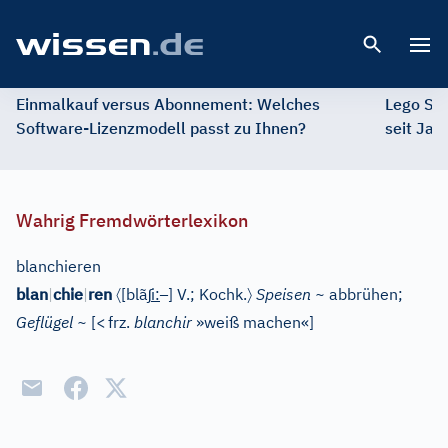
Open 
Einmalkauf versus Abonnement: Welches
Lego St
Software-Lizenzmodell passt zu Ihnen?
seit Jah
Wahrig Fremdwörterlexikon
blanchieren
〈
ʃ
–
〉
blan
|
chie
|
ren
[
blã
i
:
]
V.
;
Kochk.
Speisen ~
abbrühen
;
Geflügel ~
[
<
frz.
blanchir
»weiß machen«
]