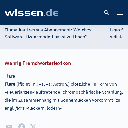
Open 
Einmalkauf versus Abonnement: Welches
Lego St
Software-Lizenzmodell passt zu Ihnen?
seit Jah
Wahrig Fremdwörterlexikon
Flare
〈
ɛ
–
–
〉
Flare
[fl
:
(r)]
n.;
s,
s;
Astron.
plötzliche, in Form von
»Feuerlanzen« auftretende, chromosphärische Strahlung,
die im Zusammenhang mit Sonnenflecken vorkommt
[
zu
engl.
flare
»flackern, lodern«
]