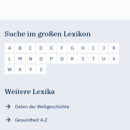
Suche im großen Lexikon
A
B
C
D
E
F
G
H
I
J
K
L
M
N
O
P
Q
R
S
T
U
V
W
X
Y
Z
Weitere Lexika
Daten der Weltgeschichte
Gesundheit A-Z