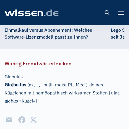
Open 
Einmalkauf versus Abonnement: Welches
Lego St
Software-Lizenzmodell passt zu Ihnen?
seit Jah
Wahrig Fremdwörterlexikon
Globulus
〈
–
–
〉
Gl
o
|
bu
|
lus
m.;
,
bu
|
li; meist Pl.;
Med.
kleines
Kügelchen mit homöopathisch wirksamen Stoffen
[
<
lat.
globus
»Kugel«
]