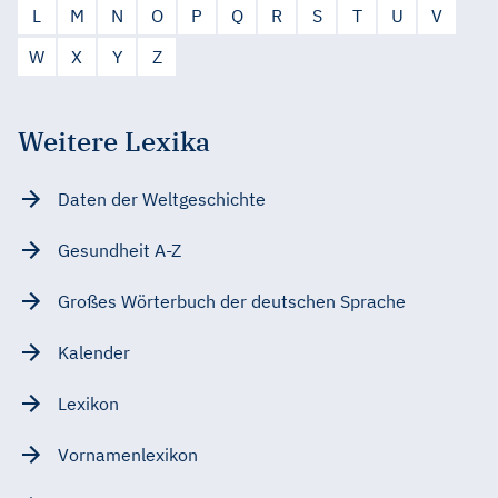
L
M
N
O
P
Q
R
S
T
U
V
W
X
Y
Z
Weitere Lexika
Daten der Weltgeschichte
Gesundheit A-Z
Großes Wörterbuch der deutschen Sprache
Kalender
Lexikon
Vornamenlexikon