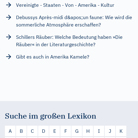
Vereinigte - Staaten - Von - Amerika - Kultur
Debussys Après-midi d&apos;un faune: Wie wird die
sommerliche Atmosphäre erschaffen?
Schillers Räuber: Welche Bedeutung haben »Die
Räuber« in der Literaturgeschichte?
Gibt es auch in Amerika Kamele?
Suche im großen Lexikon
A
B
C
D
E
F
G
H
I
J
K