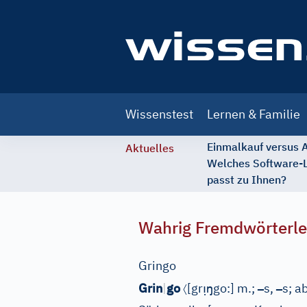
Main
Wissenstest
Lernen & Familie
navigation
Einmalkauf versus
Aktuelles
Welches Software-
passt zu Ihnen?
Wahrig Fremdwörterle
Gringo
〈
ı̣
ŋ
–
–
Grin
|
go
[gr
go:]
m.;
s,
s;
ab