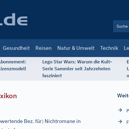
Gesundheit
Reisen
Natur & Umwelt
Technik
Le
 Abonnement:
Lego Star Wars: Warum die Kult-
E
Lizenzmodell
Serie Sammler seit Jahrzehnten
U
fasziniert
o
xikon
Weit
P
〉
wertende Bez. für
Nichtromane in
F