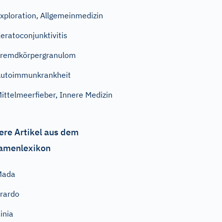
xploration, Allgemeinmedizin
eratoconjunktivitis
remdkörpergranulom
utoimmunkrankheit
ittelmeerfieber, Innere Medizin
ere Artikel aus dem
amenlexikon
Mada
rardo
inia