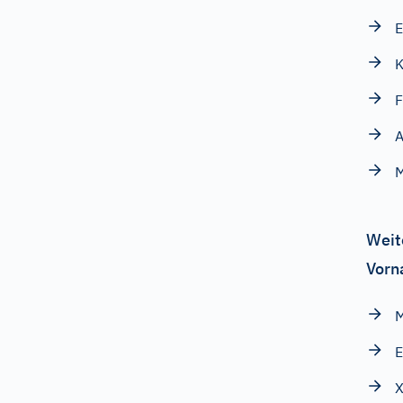
E
K
F
A
M
Weit
Vorn
E
X