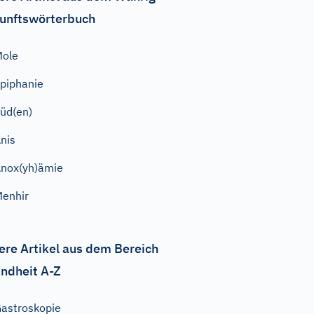
unftswörterbuch
Mole
piphanie
üd(en)
nis
nox(yh)ämie
enhir
ere Artikel aus dem Bereich
ndheit A-Z
astroskopie