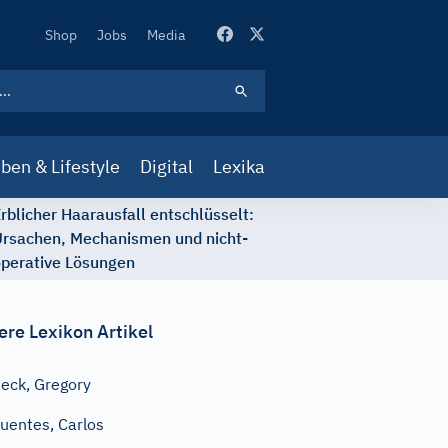
Secondary
Shop
Jobs
Media
Navigation
ben & Lifestyle
Digital
Lexika
rblicher Haarausfall entschlüsselt:
rsachen, Mechanismen und nicht-
perative Lösungen
ere Lexikon Artikel
eck, Gregory
uentes, Carlos