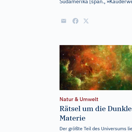
Südamerika
[
span., »Kauderw
Natur & Umwelt
Rätsel um die Dunkle
Materie
Der größte Teil des Universums li