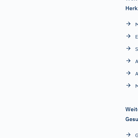
Herk
E
S
A
A
M
Weit
Gesu
G