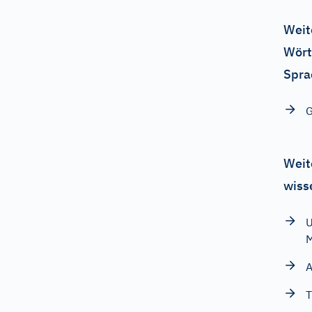
Weit
Wört
Spra
G
Weit
wiss
U
M
A
T