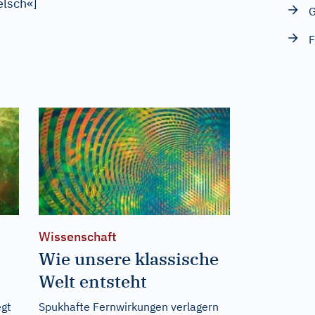
elsch«
]
G
F
Wissenschaft
Wie unsere klassische
Welt entsteht
egt
Spukhafte Fernwirkungen verlagern