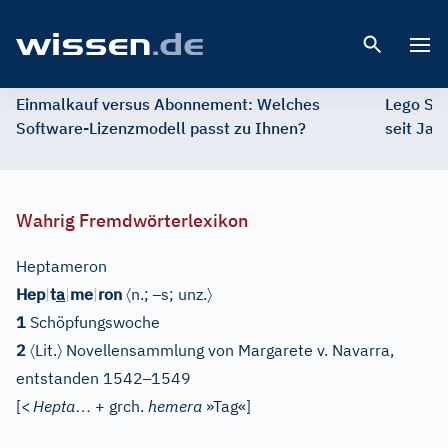
Open 
Einmalkauf versus Abonnement: Welches
Lego St
Software-Lizenzmodell passt zu Ihnen?
seit Jah
Wahrig Fremdwörterlexikon
Heptameron
〈
–
〉
Hep
|
t
a
|
me
|
ron
n.;
s; unz.
1
Schöpfungswoche
〈
〉
2
Lit.
Novellensammlung von Margarete v. Navarra,
–
entstanden 1542
1549
…
[
<
Hepta
+ grch.
hemera
»Tag«
]