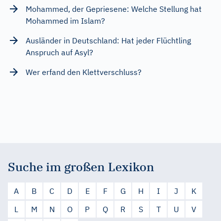
Mohammed, der Gepriesene: Welche Stellung hat
Mohammed im Islam?
Ausländer in Deutschland: Hat jeder Flüchtling
Anspruch auf Asyl?
Wer erfand den Klettverschluss?
Suche im großen Lexikon
A
B
C
D
E
F
G
H
I
J
K
L
M
N
O
P
Q
R
S
T
U
V