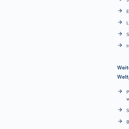
L
S
H
Weit
Welt
P
w
S
B