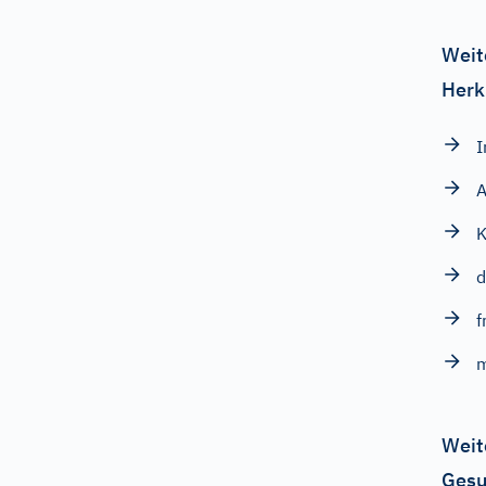
Weit
Herk
I
A
d
f
Weit
Gesu