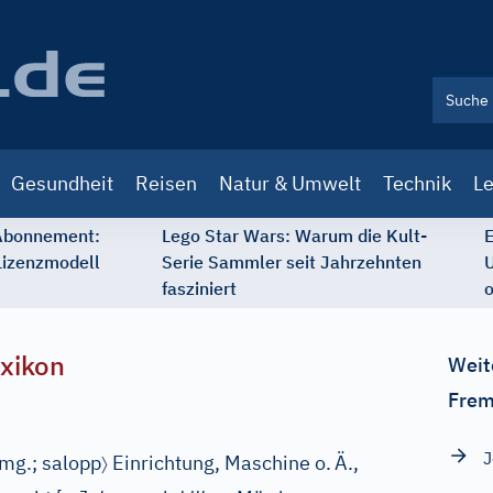
Gesundheit
Reisen
Natur & Umwelt
Technik
Le
 Abonnement:
Lego Star Wars: Warum die Kult-
E
Lizenzmodell
Serie Sammler seit Jahrzehnten
U
fasziniert
o
xikon
Weit
Frem
J
〉
mg.
;
salopp
Einrichtung, Maschine o.
Ä.,