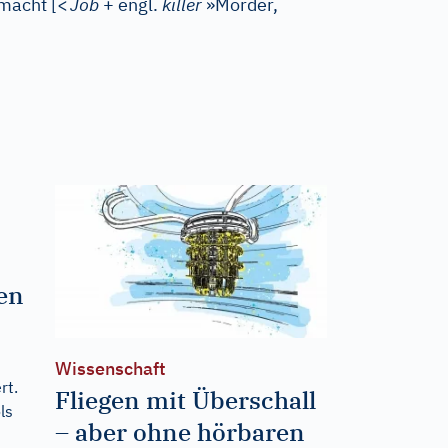
 macht
[
<
Job
+ engl.
killer
»Mörder,
-
n
ten
Wissenschaft
rt.
Fliegen mit Überschall
ls
– aber ohne hörbaren