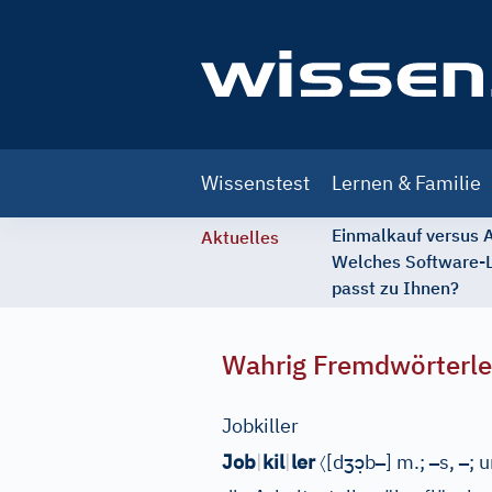
Main
Wissenstest
Lernen & Familie
navigation
Einmalkauf versus
Aktuelles
Welches Software-
passt zu Ihnen?
Wahrig Fremdwörterle
Jobkiller
〈
ʒ
ɔ̣
–
–
–
Job
|
kil
|
ler
[
d
b
]
m.;
s,
;
u