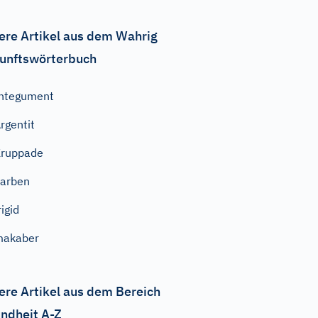
ere Artikel aus dem Wahrig
unftswörterbuch
ntegument
rgentit
Kruppade
arben
rigid
makaber
ere Artikel aus dem Bereich
ndheit A-Z