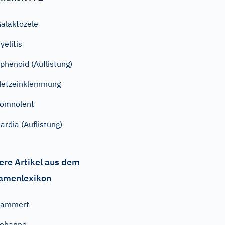
alaktozele
yelitis
phenoid (Auflistung)
etzeinklemmung
omnolent
ardia (Auflistung)
ere Artikel aus dem
amenlexikon
Zammert
Jehanne