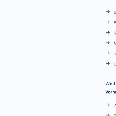
G
P
S
N
s
C
Weit
Vorn